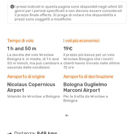
BLQ
- WRO
I prezzi indicati in questa pagina sono disponibili negli ultimi 20
giorni per i periodi specificati e non devono essere considerati
il ​​prezzo finale offerto. Si prega di notare che disponibilità e
prezzi sono soggetti a modifiche.
Tempo di volo
I voli più economici
Alt
1 h and 50 m
19€
ap
La durata del volo Wroclaw
Il prezzo più basso per un volo
I dati dei nostri clienti ci dicono
Bologna è, in media, di 1 h and
Wroclaw Bologna che i nostri
che 
50 m minuti, ma può cambiare a
clienti hanno trovato nelle ultime
via
seconda delle condizioni.
72 ore
Bolo
Pre
Aeroporto di origine
Aeroporto di destinazione
95
Nicolaus Copernicus
Bologna Guglielmo
Con eDream, prezzo per un volo
Airport
Marconi Airport
da W
95 €
Volando da Wroclaw a Bologna
Per la tratta da Wroclaw a
prez
Bologna
Distanza:
848 kms