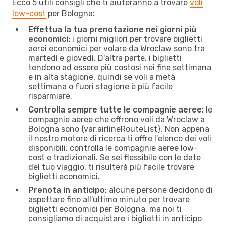
Ecco 5 utili consigli che ti aiuteranno a trovare
voli
low-cost
per Bologna:
Effettua la tua prenotazione nei giorni più
economici:
i giorni migliori per trovare biglietti
aerei economici per volare da Wroclaw sono tra
martedì e giovedì. D'altra parte, i biglietti
tendono ad essere più costosi nei fine settimana
e in alta stagione, quindi se voli a metà
settimana o fuori stagione è più facile
risparmiare.
Controlla sempre tutte le compagnie aeree:
le
compagnie aeree che offrono voli da Wroclaw a
Bologna sono {​var.airlineRouteList}. Non appena
il nostro motore di ricerca ti offre l'elenco dei voli
disponibili, controlla le compagnie aeree low-
cost e tradizionali. Se sei flessibile con le date
del tuo viaggio, ti risulterà più facile trovare
biglietti economici.
Prenota in anticipo:
alcune persone decidono di
aspettare fino all'ultimo minuto per trovare
biglietti economici per Bologna, ma noi ti
consigliamo di acquistare i biglietti in anticipo