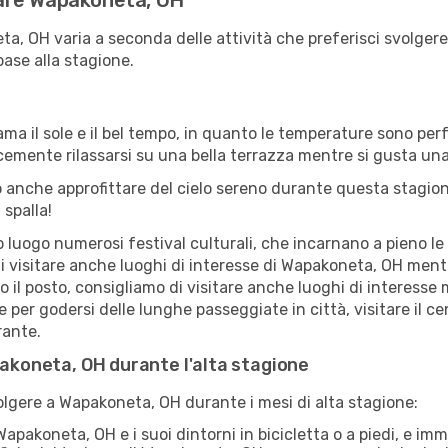
itare Wapakoneta, OH
ta, OH varia a seconda delle attività che preferisci svolge
base alla stagione.
ama il sole e il bel tempo, in quanto le temperature sono per
icemente rilassarsi su una bella terrazza mentre si gusta u
 anche approfittare del cielo sereno durante questa stagione
 spalla!
uogo numerosi festival culturali, che incarnano a pieno le tr
di visitare anche luoghi di interesse di Wapakoneta, OH men
ro il posto, consigliamo di visitare anche luoghi di interes
e per godersi delle lunghe passeggiate in città, visitare il c
rante.
pakoneta, OH durante l'alta stagione
volgere a Wapakoneta, OH durante i mesi di alta stagione:
apakoneta, OH e i suoi dintorni in bicicletta o a piedi, e 