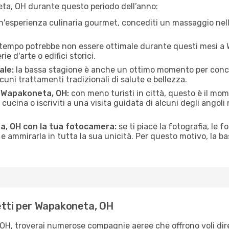
ta, OH durante questo periodo dell’anno:
n'esperienza culinaria gourmet, concediti un massaggio nell’
 tempo potrebbe non essere ottimale durante questi mesi a W
e d'arte o edifici storici.
ale:
la bassa stagione è anche un ottimo momento per conceder
uni trattamenti tradizionali di salute e bellezza.
di Wapakoneta, OH:
con meno turisti in città, questo è il mo
i cucina o iscriviti a una visita guidata di alcuni degli angoli
a, OH con la tua fotocamera:
se ti piace la fotografia, le fo
e ammirarla in tutta la sua unicità. Per questo motivo, la b
etti per Wapakoneta, OH
 OH, troverai numerose compagnie aeree che offrono voli dire