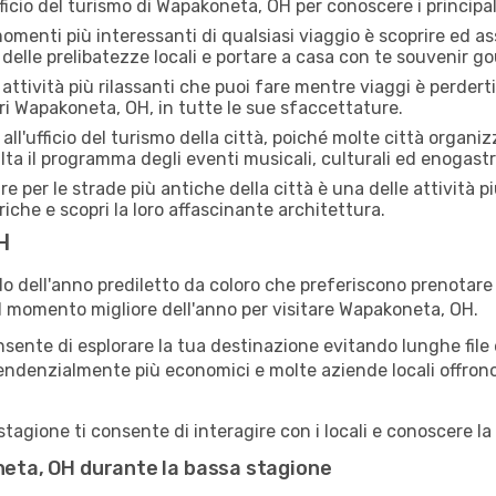
fficio del turismo di Wapakoneta, OH per conoscere i principali 
menti più interessanti di qualsiasi viaggio è scoprire ed as
 delle prelibatezze locali e portare a casa con te souvenir g
attività più rilassanti che puoi fare mentre viaggi è perderti
ri Wapakoneta, OH, in tutte le sue sfaccettature.
all'ufficio del turismo della città, poiché molte città organiz
lta il programma degli eventi musicali, culturali ed enogas
e per le strade più antiche della città è una delle attività 
riche e scopri la loro affascinante architettura.
H
o dell'anno prediletto da coloro che preferiscono prenotare v
 il momento migliore dell'anno per visitare Wapakoneta, OH.
sente di esplorare la tua destinazione evitando lunghe file e
ono tendenzialmente più economici e molte aziende locali offron
gione ti consente di interagire con i locali e conoscere la 
oneta, OH durante la bassa stagione