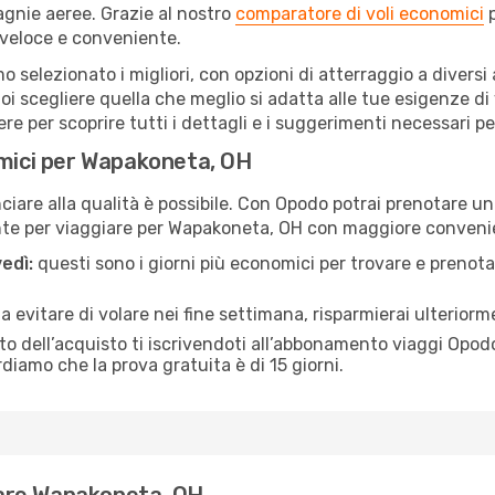
gnie aeree. Grazie al nostro
comparatore di voli economici
p
 veloce e conveniente.
o selezionato i migliori, con opzioni di atterraggio a diversi
i scegliere quella che meglio si adatta alle tue esigenze d
 per scoprire tutti i dettagli e i suggerimenti necessari per 
omici per Wapakoneta, OH
are alla qualità è possibile. Con Opodo potrai prenotare un
ente per viaggiare per Wapakoneta, OH con maggiore conveni
edì:
questi sono i giorni più economici per trovare e prenotar
 a evitare di volare nei fine settimana, risparmierai ulterio
 dell’acquisto ti iscrivendoti all’abbonamento viaggi Opodo
ordiamo che la prova gratuita è di 15 giorni.