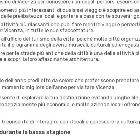
rismo di Vicenza per conoscere i principali percorsi escursionis
menti più interessanti di qualsiasi viaggio è scoprire ed as
 delle prelibatezze locali e portare a casa con te souvenir g
attività più rilassanti che puoi fare mentre viaggi è perderti
i Vicenza, in tutte le sue sfaccettature.
all'ufficio del turismo della città, poiché molte città organiz
lta il programma degli eventi musicali, culturali ed enogas
e per le strade più antiche della città è una delle attività p
e e scopri la loro affascinante architettura.
o dell'anno prediletto da coloro che preferiscono prenotare v
il momento migliore dell'anno per visitare Vicenza.
sente di esplorare la tua destinazione evitando lunghe file e
ono tendenzialmente più economici e molte aziende locali offron
i consente di interagire con i locali e conoscere la cultura p
a durante la bassa stagione