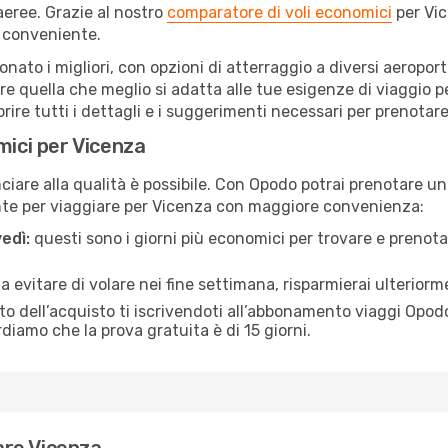
eree. Grazie al nostro
comparatore di voli economici
per Vic
 conveniente.
ionato i migliori, con opzioni di atterraggio a diversi aeropor
e quella che meglio si adatta alle tue esigenze di viaggio p
re tutti i dettagli e i suggerimenti necessari per prenotare i
mici per Vicenza
are alla qualità è possibile. Con Opodo potrai prenotare un 
nte per viaggiare per Vicenza con maggiore convenienza:
edì:
questi sono i giorni più economici per trovare e prenotar
 a evitare di volare nei fine settimana, risparmierai ulterior
 dell’acquisto ti iscrivendoti all’abbonamento viaggi Opodo
ordiamo che la prova gratuita è di 15 giorni.