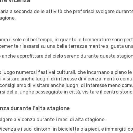
tare Vicenza
aria a seconda delle attività che preferisci svolgere durant
agione.
ama il sole e il bel tempo, in quanto le temperature sono per
icemente rilassarsi su una bella terrazza mentre si gusta u
 anche approfittare del cielo sereno durante questa stagione
uogo numerosi festival culturali, che incarnano a pieno le tr
i visitare anche luoghi di interesse di Vicenza mentro comun
 consigliamo di visitare anche luoghi di interesse meno comu
i delle lunghe passeggiate in città, visitare il centro stori
enza durante l'alta stagione
volgere a Vicenza durante i mesi di alta stagione:
icenza e i suoi dintorni in bicicletta o a piedi, e immergiti