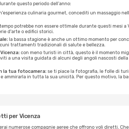
durante questo periodo dell’anno:
n'esperienza culinaria gourmet, concediti un massaggio nell’
 tempo potrebbe non essere ottimale durante questi mesi a Vi
e d'arte o edifici storici.
ale:
la bassa stagione è anche un ottimo momento per conceder
uni trattamenti tradizionali di salute e bellezza.
i Vicenza:
con meno turisti in città, questo è il momento migl
iviti a una visita guidata di alcuni degli angoli nascosti dell
on la tua fotocamera:
se ti piace la fotografia, le folle di tu
e ammirarla in tutta la sua unicità. Per questo motivo, la b
tti per Vicenza
verai numerose compagnie aeree che offrono voli diretti. Che