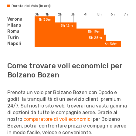
Durata del Volo (in ore)
0h
1h
2h
3h
4h
5h
6h
7h
Verona
1h 33m
Milano
3h 12m
Roma
5h 19m
Turin
5h 25m
Napoli
6h 36m
Come trovare voli economici per
Bolzano Bozen
Prenota un volo per Bolzano Bozen con Opodo e
goditi la tranquillità di un servizio clienti premium
24/7. Sul nostro sito web, troverai una vasta gamma
di opzioni da tutte le compagnie aeree. Grazie al
nostro
comparatore di voli economici
per Bolzano
Bozen, potrai confrontare prezzi e compagnie aeree
in modo facile, veloce e conveniente.