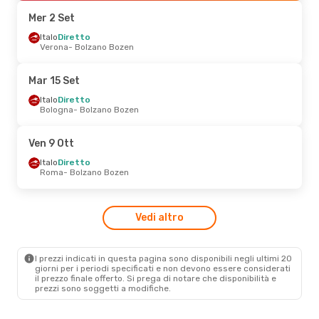
Bolzano Bozen
- Verona
Mer 2 Set
Mar 8 Set
Italo
Diretto
- Mar 15 Set
Verona
- Bolzano Bozen
Italo
Diretto
Verona
- Bolzano Bozen
Italo
Diretto
Mar 15 Set
Bolzano Bozen
- Verona
Italo
Diretto
Bologna
- Bolzano Bozen
Ven 23 Ott
- Dom 25 Ott
Italo
1 Scalo
Ven 9 Ott
Milano
- Bolzano Bozen
Italo
1 Scalo
Italo
Diretto
Bolzano Bozen
- Milano
Roma
- Bolzano Bozen
Mar 20 Ott
- Mer 21 Ott
Vedi altro
Italo
Diretto
Firenze
- Bolzano Bozen
Italo
Diretto
Bolzano Bozen
- Firenze
I prezzi indicati in questa pagina sono disponibili negli ultimi 20
giorni per i periodi specificati e non devono essere considerati
il ​​prezzo finale offerto. Si prega di notare che disponibilità e
prezzi sono soggetti a modifiche.