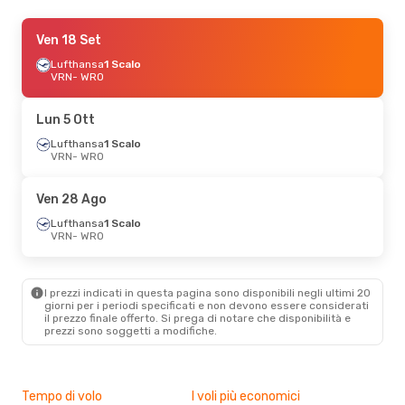
Gio 27 Ago
Ven 18 Set
- Dom 30 Ago
Lufthansa
Lufthansa
1 Scalo
1 Scalo
VRN
VRN
- WRO
- WRO
Lufthansa
1 Scalo
WRO
- VRN
Lun 5 Ott
Gio 3 Set
Lufthansa
- Sab 5 Set
1 Scalo
VRN
- WRO
Lufthansa
1 Scalo
VRN
- WRO
Lufthansa
1 Scalo
Ven 28 Ago
WRO
- VRN
Lufthansa
1 Scalo
VRN
- WRO
Ven 18 Set
- Lun 21 Set
Lufthansa
1 Scalo
VRN
- WRO
I prezzi indicati in questa pagina sono disponibili negli ultimi 20
Lufthansa
1 Scalo
giorni per i periodi specificati e non devono essere considerati
WRO
- VRN
il ​​prezzo finale offerto. Si prega di notare che disponibilità e
prezzi sono soggetti a modifiche.
Tempo di volo
I voli più economici
Alt