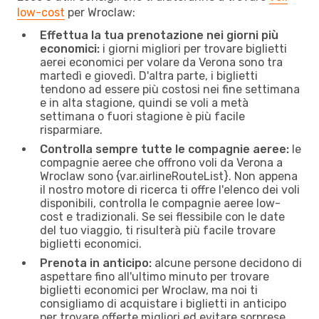
low-cost
per Wroclaw:
Effettua la tua prenotazione nei giorni più
economici:
i giorni migliori per trovare biglietti
aerei economici per volare da Verona sono tra
martedì e giovedì. D'altra parte, i biglietti
tendono ad essere più costosi nei fine settimana
e in alta stagione, quindi se voli a metà
settimana o fuori stagione è più facile
risparmiare.
Controlla sempre tutte le compagnie aeree:
le
compagnie aeree che offrono voli da Verona a
Wroclaw sono {​var.airlineRouteList}. Non appena
il nostro motore di ricerca ti offre l'elenco dei voli
disponibili, controlla le compagnie aeree low-
cost e tradizionali. Se sei flessibile con le date
del tuo viaggio, ti risulterà più facile trovare
biglietti economici.
Prenota in anticipo:
alcune persone decidono di
aspettare fino all'ultimo minuto per trovare
biglietti economici per Wroclaw, ma noi ti
consigliamo di acquistare i biglietti in anticipo
per trovare offerte migliori ed evitare sorprese