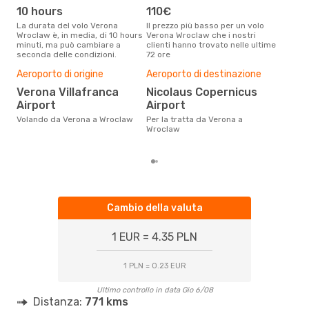
10 hours
110€
ap
La durata del volo Verona
Il prezzo più basso per un volo
I dati dei nostri clienti ci dicono
Wroclaw è, in media, di 10 hours
Verona Wroclaw che i nostri
che 
minuti, ma può cambiare a
clienti hanno trovato nelle ultime
via
seconda delle condizioni.
72 ore
è ap
Il m
Aeroporto di origine
Aeroporto di destinazione
pre
Verona Villafranca
Nicolaus Copernicus
d
Airport
Airport
Dai nostri dati reali si evince che
il p
Volando da Verona a Wroclaw
Per la tratta da Verona a
via
Wroclaw
da 
Cambio della valuta
1 EUR = 4.35 PLN
1 PLN = 0.23 EUR
Ultimo controllo in data Gio 6/08
Distanza:
771 kms