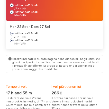
Lufthansa
2 Scali
VRN
- INN
Lufthansa
2 Scali
INN
- VRN
Mar 22 Set
- Dom 27 Set
Lufthansa
2 Scali
VRN
- INN
Lufthansa
2 Scali
INN
- VRN
I prezzi indicati in questa pagina sono disponibili negli ultimi 20
giorni per i periodi specificati e non devono essere considerati
il ​​prezzo finale offerto. Si prega di notare che disponibilità e
prezzi sono soggetti a modifiche.
Tempo di volo
I voli più economici
Alt
17 h and 35 m
289€
ap
La durata del volo Verona
Il prezzo più basso per un volo
I dati dei nostri clienti ci dicono
Innsbruck è, in media, di 17 h and
Verona Innsbruck che i nostri
che 
35 m minuti, ma può cambiare a
clienti hanno trovato nelle ultime
viag
seconda delle condizioni.
72 ore
Inns