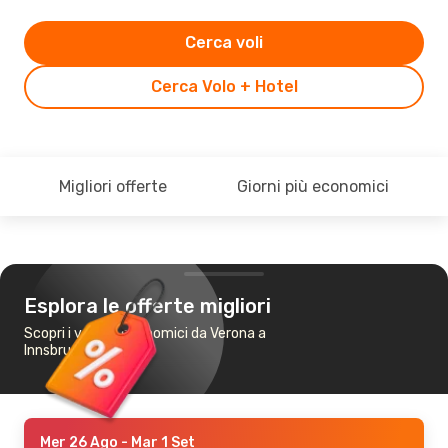
Cerca voli
Cerca Volo + Hotel
Migliori offerte
Giorni più economici
Esplora le offerte migliori
Scopri i voli più economici da Verona a
Innsbruck
Mer 26 Ago
- Mar 1 Set