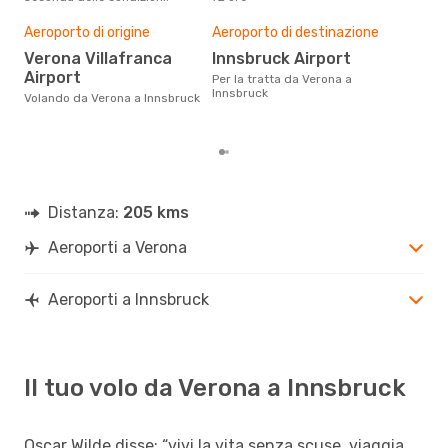
Il m
pre
Aeroporto di origine
Aeroporto di destinazione
d
Verona Villafranca
Innsbruck Airport
Airport
Dai nostri dati reali si evince che
Per la tratta da Verona a
il p
Innsbruck
Volando da Verona a Innsbruck
viag
da 
Distanza:
205 kms
Aeroporti a Verona
Aeroporti a Innsbruck
Il tuo volo da Verona a Innsbruck
Oscar Wilde disse: “vivi la vita senza scuse, viaggia