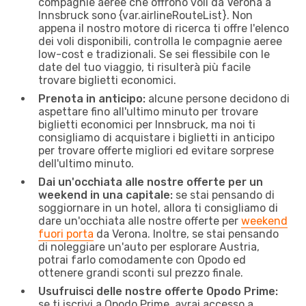
compagnie aeree che offrono voli da Verona a
Innsbruck sono {​var.airlineRouteList}. Non
appena il nostro motore di ricerca ti offre l'elenco
dei voli disponibili, controlla le compagnie aeree
low-cost e tradizionali. Se sei flessibile con le
date del tuo viaggio, ti risulterà più facile
trovare biglietti economici.
Prenota in anticipo:
alcune persone decidono di
aspettare fino all'ultimo minuto per trovare
biglietti economici per Innsbruck, ma noi ti
consigliamo di acquistare i biglietti in anticipo
per trovare offerte migliori ed evitare sorprese
dell'ultimo minuto.
Dai un'occhiata alle nostre offerte per un
weekend in una capitale:
se stai pensando di
soggiornare in un hotel, allora ti consigliamo di
dare un'occhiata alle nostre offerte per
weekend
fuori porta
da Verona. Inoltre, se stai pensando
di noleggiare un'auto per esplorare Austria,
potrai farlo comodamente con Opodo ed
ottenere grandi sconti sul prezzo finale.
Usufruisci delle nostre offerte Opodo Prime:
se ti iscrivi a Opodo Prime, avrai accesso a