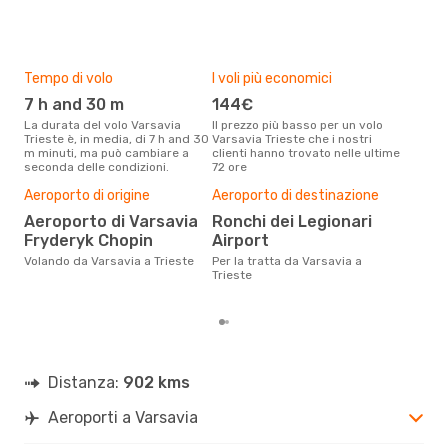
Tempo di volo
I voli più economici
Alt
7 h and 30 m
144€
ap
La durata del volo Varsavia
Il prezzo più basso per un volo
I dati dei nostri clienti ci dicono
Trieste è, in media, di 7 h and 30
Varsavia Trieste che i nostri
che 
m minuti, ma può cambiare a
clienti hanno trovato nelle ultime
viag
seconda delle condizioni.
72 ore
è ap
Il m
Aeroporto di origine
Aeroporto di destinazione
pre
Aeroporto di Varsavia
Ronchi dei Legionari
d
Fryderyk Chopin
Airport
Dai nostri dati reali si evince che
il p
Volando da Varsavia a Trieste
Per la tratta da Varsavia a
viag
Trieste
Vars
Distanza:
902 kms
Aeroporti a Varsavia