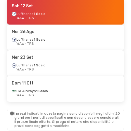
Mer 14 Ott
Sab 12 Set
- Lun 19 Ott
Lufthansa
Lufthansa
1 Scalo
1 Scalo
WAW
WAW
- TRS
- TRS
Lufthansa
1 Scalo
TRS
- WAW
Mer 26 Ago
Lufthansa
1 Scalo
WAW
- TRS
Mer 23 Set
Lufthansa
1 Scalo
WAW
- TRS
Dom 11 Ott
ITA Airways
1 Scalo
WAW
- TRS
I prezzi indicati in questa pagina sono disponibili negli ultimi 20
giorni per i periodi specificati e non devono essere considerati
il ​​prezzo finale offerto. Si prega di notare che disponibilità e
prezzi sono soggetti a modifiche.