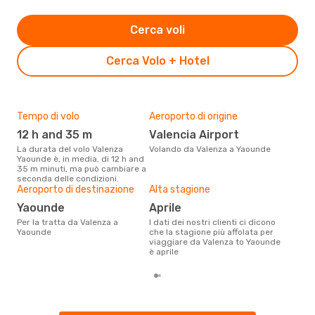
Cerca voli
Cerca Volo + Hotel
Tempo di volo
Aeroporto di origine
Pre
12 h and 35 m
Valencia Airport
9
La durata del volo Valenza
Volando da Valenza a Yaounde
Con eDream, prezzo per un volo
Yaounde è, in media, di 12 h and
da V
35 m minuti, ma può cambiare a
970 
seconda delle condizioni.
prez
Aeroporto di destinazione
Alta stagione
Yaounde
aprile
Per la tratta da Valenza a
I dati dei nostri clienti ci dicono
Yaounde
che la stagione più affolata per
viaggiare da Valenza to Yaounde
è aprile