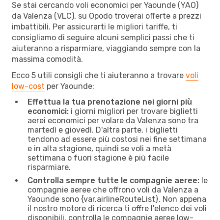
Se stai cercando voli economici per Yaounde (YAO)
da Valenza (VLC), su Opodo troverai offerte a prezzi
imbattibili. Per assicurarti le migliori tariffe, ti
consigliamo di seguire alcuni semplici passi che ti
aiuteranno a risparmiare, viaggiando sempre con la
massima comodità.
Ecco 5 utili consigli che ti aiuteranno a trovare
voli
low-cost
per Yaounde:
Effettua la tua prenotazione nei giorni più
economici:
i giorni migliori per trovare biglietti
aerei economici per volare da Valenza sono tra
martedì e giovedì. D'altra parte, i biglietti
tendono ad essere più costosi nei fine settimana
e in alta stagione, quindi se voli a metà
settimana o fuori stagione è più facile
risparmiare.
Controlla sempre tutte le compagnie aeree:
le
compagnie aeree che offrono voli da Valenza a
Yaounde sono {​var.airlineRouteList}. Non appena
il nostro motore di ricerca ti offre l'elenco dei voli
disponibili, controlla le compagnie aeree low-