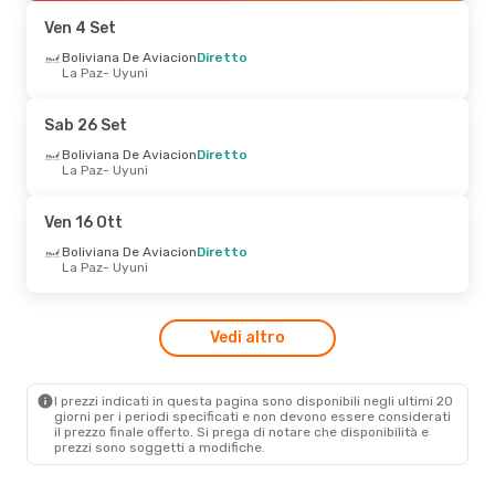
Boliviana De Aviacion
Diretto
Ven 4 Set
Uyuni
- La Paz
Boliviana De Aviacion
Diretto
La Paz
- Uyuni
Gio 27 Ago
- Dom 30 Ago
Boliviana De Aviacion
1 Scalo
Sab 26 Set
Cochabamba
- Uyuni
Boliviana De Aviacion
1 Scalo
Boliviana De Aviacion
Diretto
Uyuni
- Cochabamba
La Paz
- Uyuni
Lun 19 Ott
- Gio 22 Ott
Ven 16 Ott
Boliviana De Aviacion
Boliviana De Aviacion
Diretto
Diretto
La Paz
- Uyuni
La Paz
- Uyuni
Boliviana De Aviacion
Diretto
Uyuni
- La Paz
Vedi altro
Gio 22 Ott
- Ven 23 Ott
I prezzi indicati in questa pagina sono disponibili negli ultimi 20
Boliviana De Aviacion
giorni per i periodi specificati e non devono essere considerati
Diretto
il ​​prezzo finale offerto. Si prega di notare che disponibilità e
La Paz
- Uyuni
prezzi sono soggetti a modifiche.
Boliviana De Aviacion
Diretto
Uyuni
- La Paz