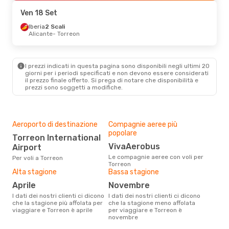
Torreon
- Milano
Ven 18 Set
Iberia
2 Scali
Alicante
- Torreon
I prezzi indicati in questa pagina sono disponibili negli ultimi 20
giorni per i periodi specificati e non devono essere considerati
il ​​prezzo finale offerto. Si prega di notare che disponibilità e
prezzi sono soggetti a modifiche.
Aeroporto di destinazione
Compagnie aeree più
popolare
Torreon International
VivaAerobus
Airport
Le compagnie aeree con voli per
Per voli a Torreon
Torreon
Alta stagione
Bassa stagione
aprile
novembre
I dati dei nostri clienti ci dicono
I dati dei nostri clienti ci dicono
che la stagione più affolata per
che la stagione meno affolata
viaggiare e Torreon è aprile
per viaggiare e Torreon è
novembre