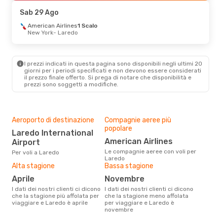
Laredo
- Fort Lauderdale
Sab 29 Ago
American Airlines
1 Scalo
New York
- Laredo
I prezzi indicati in questa pagina sono disponibili negli ultimi 20
giorni per i periodi specificati e non devono essere considerati
il ​​prezzo finale offerto. Si prega di notare che disponibilità e
prezzi sono soggetti a modifiche.
Aeroporto di destinazione
Compagnie aeree più
popolare
Laredo International
American Airlines
Airport
Le compagnie aeree con voli per
Per voli a Laredo
Laredo
Alta stagione
Bassa stagione
aprile
novembre
I dati dei nostri clienti ci dicono
I dati dei nostri clienti ci dicono
che la stagione più affolata per
che la stagione meno affolata
viaggiare e Laredo è aprile
per viaggiare e Laredo è
novembre