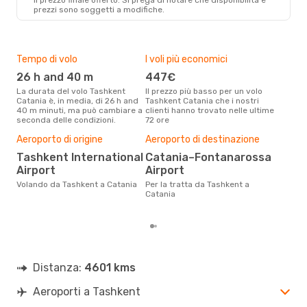
prezzi sono soggetti a modifiche.
Tempo di volo
I voli più economici
Alt
26 h and 40 m
447€
ap
La durata del volo Tashkent
Il prezzo più basso per un volo
I dati dei nostri clienti ci dicono
Catania è, in media, di 26 h and
Tashkent Catania che i nostri
che 
40 m minuti, ma può cambiare a
clienti hanno trovato nelle ultime
viag
seconda delle condizioni.
72 ore
Cata
Il m
Aeroporto di origine
Aeroporto di destinazione
pre
Tashkent International
Catania–Fontanarossa
a
Airport
Airport
Dai nostri dati reali si evince che
il p
Volando da Tashkent a Catania
Per la tratta da Tashkent a
viag
Catania
Tas
Distanza:
4601 kms
Aeroporti a Tashkent