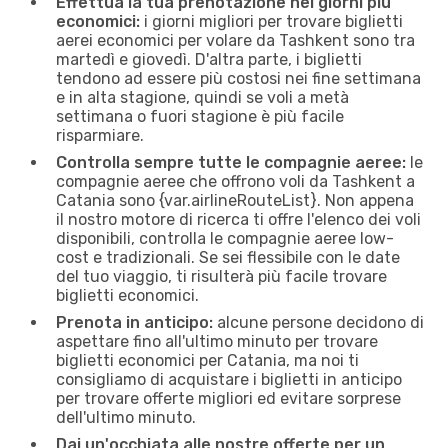
Effettua la tua prenotazione nei giorni più
economici:
i giorni migliori per trovare biglietti
aerei economici per volare da Tashkent sono tra
martedì e giovedì. D'altra parte, i biglietti
tendono ad essere più costosi nei fine settimana
e in alta stagione, quindi se voli a metà
settimana o fuori stagione è più facile
risparmiare.
Controlla sempre tutte le compagnie aeree:
le
compagnie aeree che offrono voli da Tashkent a
Catania sono {​var.airlineRouteList}. Non appena
il nostro motore di ricerca ti offre l'elenco dei voli
disponibili, controlla le compagnie aeree low-
cost e tradizionali. Se sei flessibile con le date
del tuo viaggio, ti risulterà più facile trovare
biglietti economici.
Prenota in anticipo:
alcune persone decidono di
aspettare fino all'ultimo minuto per trovare
biglietti economici per Catania, ma noi ti
consigliamo di acquistare i biglietti in anticipo
per trovare offerte migliori ed evitare sorprese
dell'ultimo minuto.
Dai un'occhiata alle nostre offerte per un