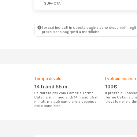
SUF
- CTA
Mer 2 Set
- Ven 4 Set
Gio 27 Ago
- Sa
ITA Airways
1 Scalo
ITA Airways
1 Sc
SUF
- CTA
SUF
- CTA
ITA Airways
1 Scalo
ITA Airways
1 Sc
CTA
- SUF
CTA
- SUF
I prezzi indicati in questa pagina sono disponibili negli 
prezzi sono soggetti a modifiche.
Tempo di volo
I voli più econom
14 h and 55 m
100€
La durata del volo Lamezia Terme
Il prezzo più basso per un volo Lamezia
Catania è, in media, di 14 h and 55 m
Terme Catania che 
minuti, ma può cambiare a seconda
trovato nelle ulti
delle condizioni.