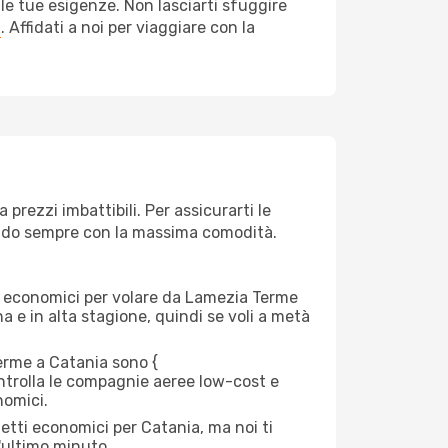
le tue esigenze. Non lasciarti sfuggire
a
. Affidati a noi per viaggiare con la
rezzi imbattibili. Per assicurarti le
giando sempre con la massima comodità.
erei economici per volare da Lamezia Terme
na e in alta stagione, quindi se voli a metà
rme a Catania sono {​
 controlla le compagnie aeree low-cost e
nomici.
etti economici per Catania, ma noi ti
l'ultimo minuto.