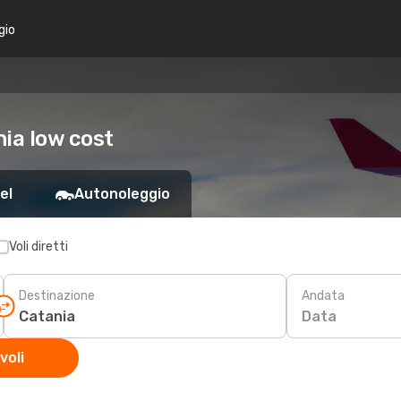
gio
ia low cost
el
Autonoleggio
Voli diretti
Destinazione
Andata
Data
voli