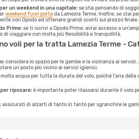
 per un weekend in una capitale:
se stai pensando di soggior
per
weekend fuori porta
da Lamezia Terme. Inoltre, se stai p
mente con Opodo ed ottenere grandi sconti sul prezzo finale.
do Prime:
se ti iscrivi a Opodo Prime, avrai accesso a un’ampi
 di viaggiare con molta più flessibilità e tranquillità.
o voli per la tratta Lamezia Terme - Ca
o:
considera lo spazio per le gambe e la vicinanza ai servizi
re un posto più vicino ai servizi igienici.
 molta acqua per tutta la durata del volo, poiché l'aria dell
 per riposare:
è importante poter rilassarsi durante il volo 
:
assicurati di alzarti di tanto in tanto per sgranchire le ga