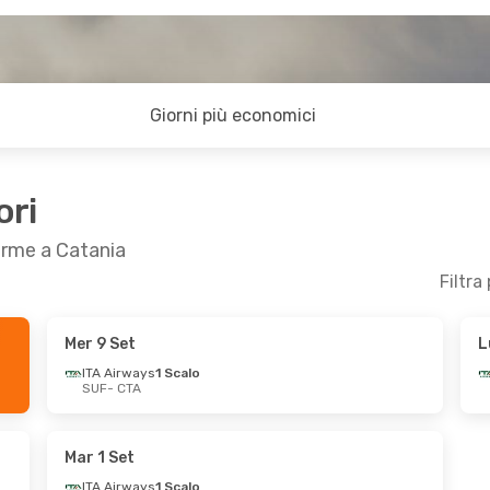
Giorni più economici
ori
erme a Catania
Filtra
Mer 9 Set
L
 6 Ott
Ven 9 Ott
- Dom 11 Ott
ITA Airways
1 Scalo
SUF
- CTA
alo
ITA Airways
1 Scalo
SUF
- CTA
alo
ITA Airways
1 Scalo
CTA
- SUF
Mar 1 Set
ITA Airways
1 Scalo