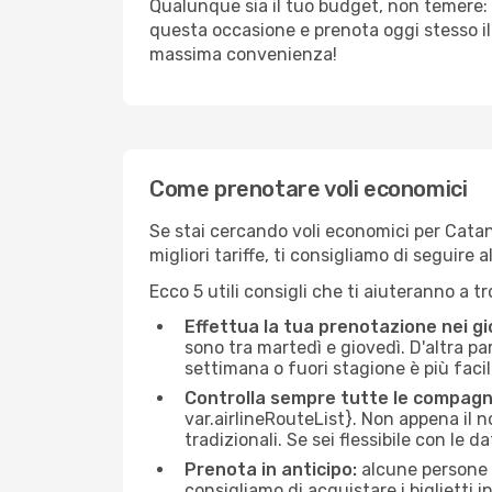
Qualunque sia il tuo budget, non temere: 
questa occasione e prenota oggi stesso i
massima convenienza!
Come prenotare voli economici
Se stai cercando voli economici per Catani
migliori tariffe, ti consigliamo di seguir
Ecco 5 utili consigli che ti aiuteranno a t
Effettua la tua prenotazione nei gi
sono tra martedì e giovedì. D'altra par
settimana o fuori stagione è più facil
Controlla sempre tutte le compagn
var.airlineRouteList}. Non appena il no
tradizionali. Se sei flessibile con le d
Prenota in anticipo:
alcune persone d
consigliamo di acquistare i biglietti i