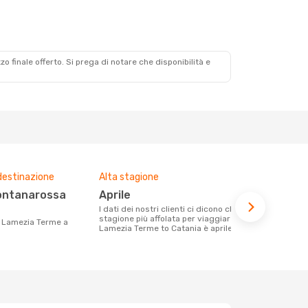
zzo finale offerto. Si prega di notare che disponibilità e
destinazione
Alta stagione
Prezzo med
aprile
248 €
I dati dei nostri clienti ci dicono che la
Con eDream, prezzo per un volo da
stagione più affolata per viaggiare da
Lamezia Term
Lamezia Terme to Catania è aprile
calcolando l
ultimi mesi