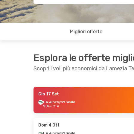
Migliori offerte
Esplora le offerte migli
Scopri i voli più economici da Lamezia T
Gio 17 Set
Gio 17 Set
- Mar 22 Set
Mar 6 Ott
- Mar
ITA Airways
1 Scalo
SUF
- CTA
ITA Airways
1 Scalo
ITA Airways
1 Sc
SUF
- CTA
SUF
- CTA
ITA Airways
1 Scalo
ITA Airways
1 Sc
CTA
- SUF
CTA
- SUF
Dom 4 Ott
ITA Airways
1 Scalo