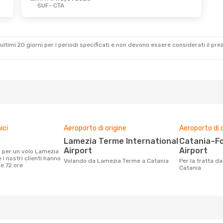
SUF
- CTA
b 29 Ago
alo
alo
ultimi 20 giorni per i periodi specificati e non devono essere considerati il ​​pre
ici
Aeroporto di origine
Aeroporto di 
Lamezia Terme International
Catania–Fontanarossa
Airport
Airport
i nostri clienti hanno
Volando da Lamezia Terme a Catania
Per la tratta da Lamezia Terme a
me 72 ore
Catania