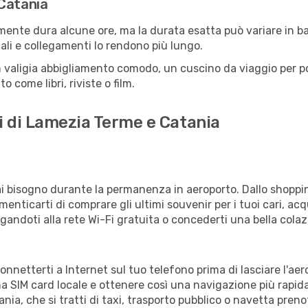
 Catania
mente dura alcune ore, ma la durata esatta può variare in base
scali e collegamenti lo rendono più lungo.
 valigia abbigliamento comodo, un cuscino da viaggio per poter
 come libri, riviste o film.
i di Lamezia Terme e Catania
vrai bisogno durante la permanenza in aeroporto. Dallo shoppin
enticarti di comprare gli ultimi souvenir per i tuoi cari, acq
gandoti alla rete Wi-Fi gratuita o concederti una bella colaz
connetterti a Internet sul tuo telefono prima di lasciare l'ae
a SIM card locale e ottenere così una navigazione più rapida
tania, che si tratti di taxi, trasporto pubblico o navetta preno