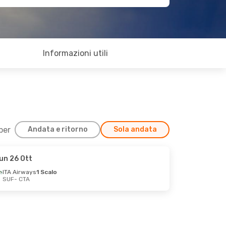
Informazioni utili
 per
Andata e ritorno
Sola andata
un 26 Ott
ITA Airways
1 Scalo
SUF
- CTA