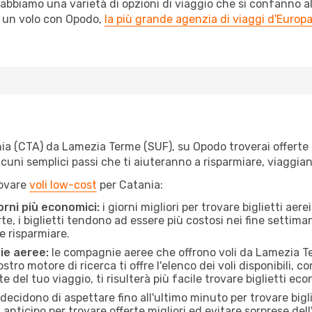
abbiamo una varietà di opzioni di viaggio che si confanno al
l un volo con Opodo,
la più grande agenzia di viaggi d'Europ
a (CTA) da Lamezia Terme (SUF), su Opodo troverai offerte a p
e alcuni semplici passi che ti aiuteranno a risparmiare, viag
rovare
voli low-cost
per Catania:
orni più economici:
i giorni migliori per trovare biglietti a
te, i biglietti tendono ad essere più costosi nei fine settima
e risparmiare.
ie aeree:
le compagnie aeree che offrono voli da Lamezia Te
stro motore di ricerca ti offre l'elenco dei voli disponibili,
ate del tuo viaggio, ti risulterà più facile trovare biglietti eco
ecidono di aspettare fino all'ultimo minuto per trovare bigli
n anticipo per trovare offerte migliori ed evitare sorprese del