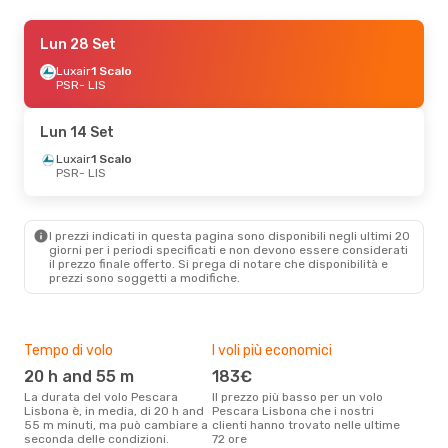
Lun 21 Set
Lun 28 Set
- Lun 28 Set
Luxair
Luxair
1 Scalo
1 Scalo
PSR
PSR
- LIS
- LIS
Luxair
1 Scalo
LIS
- PSR
Lun 14 Set
Ven 30 Ott
Luxair
1 Scalo
- Lun 2 Nov
PSR
- LIS
Luxair
1 Scalo
PSR
- LIS
Luxair
1 Scalo
LIS
- PSR
I prezzi indicati in questa pagina sono disponibili negli ultimi 20
giorni per i periodi specificati e non devono essere considerati
il ​​prezzo finale offerto. Si prega di notare che disponibilità e
Lun 7 Set
- Lun 14 Set
prezzi sono soggetti a modifiche.
Luxair
1 Scalo
PSR
- LIS
Luxair
1 Scalo
LIS
- PSR
Tempo di volo
I voli più economici
Alt
20 h and 55 m
183€
ap
La durata del volo Pescara
Il prezzo più basso per un volo
I dati dei nostri clienti ci dicono
Lisbona è, in media, di 20 h and
Pescara Lisbona che i nostri
che 
55 m minuti, ma può cambiare a
clienti hanno trovato nelle ultime
viag
seconda delle condizioni.
72 ore
è ap