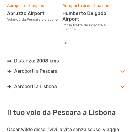
Il m
Aeroporto di origine
Aeroporto di destinazione
pre
Abruzzo Airport
Humberto Delgado
s
Airport
Volando da Pescara a Lisbona
Dai nostri dati reali si evince che
il p
Per la tratta da Pescara a
via
Lisbona
Pes
Distanza:
2008 kms
Aeroporti a Pescara
Aeroporti a Lisbona
Il tuo volo da Pescara a Lisbona
Oscar Wilde disse: “vivi la vita senza scuse, viaggia