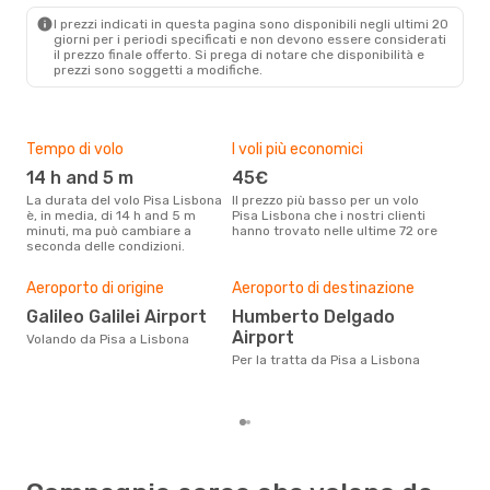
LIS
- PSA
I prezzi indicati in questa pagina sono disponibili negli ultimi 20
giorni per i periodi specificati e non devono essere considerati
il ​​prezzo finale offerto. Si prega di notare che disponibilità e
prezzi sono soggetti a modifiche.
Tempo di volo
I voli più economici
Alt
14 h and 5 m
45€
ap
La durata del volo Pisa Lisbona
Il prezzo più basso per un volo
I dati dei nostri clienti ci dicono
è, in media, di 14 h and 5 m
Pisa Lisbona che i nostri clienti
che 
minuti, ma può cambiare a
hanno trovato nelle ultime 72 ore
viag
seconda delle condizioni.
apri
Pre
Aeroporto di origine
Aeroporto di destinazione
4
Galileo Galilei Airport
Humberto Delgado
Con eDream, prezzo per un volo
Airport
da P
Volando da Pisa a Lisbona
calc
Per la tratta da Pisa a Lisbona
degl