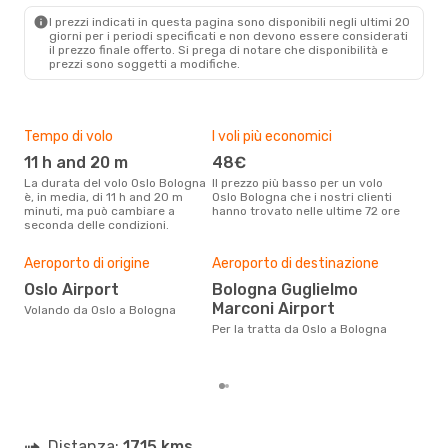
Mar 27 Ott
- Sab 31 Ott
I prezzi indicati in questa pagina sono disponibili negli ultimi 20
giorni per i periodi specificati e non devono essere considerati
Klm Royal Dutch Airlines
1 Scalo
il ​​prezzo finale offerto. Si prega di notare che disponibilità e
OSL
- BLQ
prezzi sono soggetti a modifiche.
Klm Royal Dutch Airlines
1 Scalo
BLQ
- OSL
Tempo di volo
I voli più economici
Alt
11 h and 20 m
48€
ap
La durata del volo Oslo Bologna
Il prezzo più basso per un volo
I dati dei nostri clienti ci dicono
è, in media, di 11 h and 20 m
Oslo Bologna che i nostri clienti
che 
minuti, ma può cambiare a
hanno trovato nelle ultime 72 ore
viag
seconda delle condizioni.
apri
Pre
Aeroporto di origine
Aeroporto di destinazione
14
Oslo Airport
Bologna Guglielmo
Con eDream, prezzo per un volo
Marconi Airport
da O
Volando da Oslo a Bologna
calc
Per la tratta da Oslo a Bologna
degl
Distanza:
1715 kms