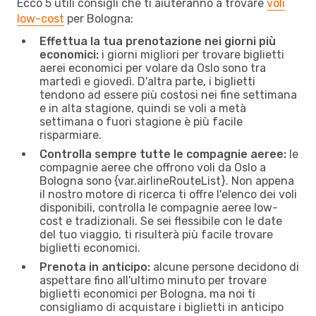
Ecco 5 utili consigli che ti aiuteranno a trovare
voli
low-cost
per Bologna:
Effettua la tua prenotazione nei giorni più
economici:
i giorni migliori per trovare biglietti
aerei economici per volare da Oslo sono tra
martedì e giovedì. D'altra parte, i biglietti
tendono ad essere più costosi nei fine settimana
e in alta stagione, quindi se voli a metà
settimana o fuori stagione è più facile
risparmiare.
Controlla sempre tutte le compagnie aeree:
le
compagnie aeree che offrono voli da Oslo a
Bologna sono {​var.airlineRouteList}. Non appena
il nostro motore di ricerca ti offre l'elenco dei voli
disponibili, controlla le compagnie aeree low-
cost e tradizionali. Se sei flessibile con le date
del tuo viaggio, ti risulterà più facile trovare
biglietti economici.
Prenota in anticipo:
alcune persone decidono di
aspettare fino all'ultimo minuto per trovare
biglietti economici per Bologna, ma noi ti
consigliamo di acquistare i biglietti in anticipo