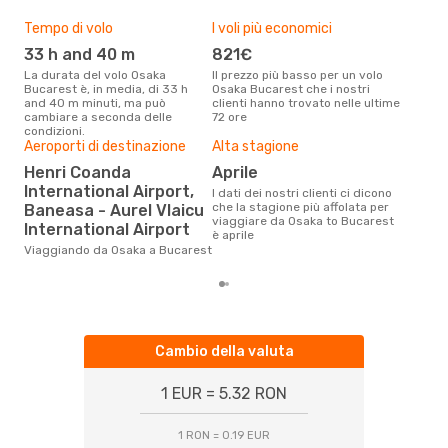
Tempo di volo
I voli più economici
Pre
33 h and 40 m
821€
10
La durata del volo Osaka
Il prezzo più basso per un volo
Con eDream, prezzo per un volo
Bucarest è, in media, di 33 h
Osaka Bucarest che i nostri
da O
and 40 m minuti, ma può
clienti hanno trovato nelle ultime
1065
cambiare a seconda delle
72 ore
prez
condizioni.
Aeroporti di destinazione
Alta stagione
Henri Coanda
aprile
International Airport,
I dati dei nostri clienti ci dicono
che la stagione più affolata per
Baneasa - Aurel Vlaicu
viaggiare da Osaka to Bucarest
International Airport
è aprile
Viaggiando da Osaka a Bucarest
Cambio della valuta
1 EUR = 5.32 RON
1 RON = 0.19 EUR