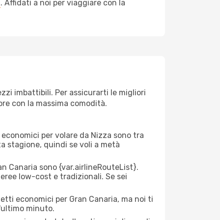
a
. Affidati a noi per viaggiare con la
i imbattibili. Per assicurarti le migliori
empre con la massima comodità.
rei economici per volare da Nizza sono tra
lta stagione, quindi se voli a metà
n Canaria sono {​var.airlineRouteList}.
aeree low-cost e tradizionali. Se sei
ietti economici per Gran Canaria, ma noi ti
l'ultimo minuto.