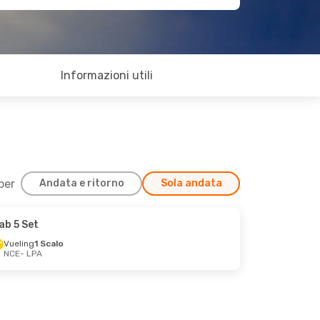
Informazioni utili
 per
Andata e ritorno
Sola andata
ab 5 Set
Vueling
1 Scalo
NCE
- LPA