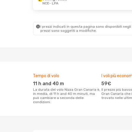
NCE
- LPA
Lun 28 Set
- Gio 1 Ott
Ven 28 Ago
- Mer
Iberia
1 Scalo
Vueling
1 Scalo
NCE
- LPA
NCE
- LPA
Vueling
1 Scalo
Vueling
1 Scalo
LPA
- NCE
LPA
- NCE
I prezzi indicati in questa pagina sono disponibili negli 
prezzi sono soggetti a modifiche.
Tempo di volo
I voli più econom
11 h and 40 m
59€
La durata del volo Nizza Gran Canaria è,
Il prezzo più basso per un volo Nizza
in media, di 11 h and 40 m minuti, ma
Gran Canaria che i
può cambiare a seconda delle
trovato nelle ulti
condizioni.