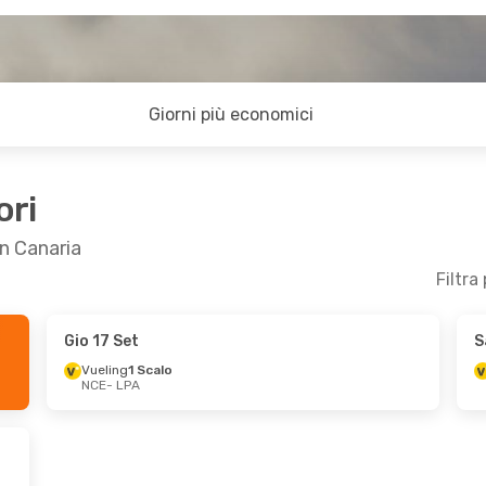
Giorni più economici
ori
an Canaria
Filtra
Gio 17 Set
S
23 Set
Dom 11 Ott
- Gio 15 Ott
Vueling
1 Scalo
NCE
- LPA
Vueling
1 Scalo
NCE
- LPA
Vueling
1 Scalo
LPA
- NCE