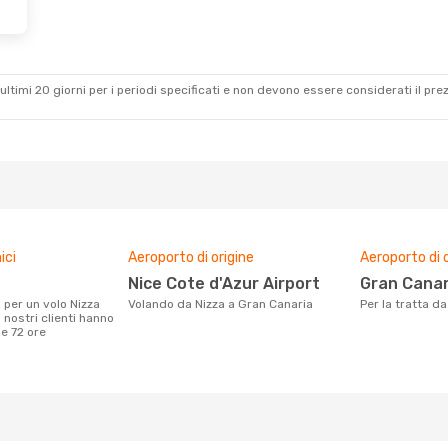
 2 Set
Dom 25 Ott
- Gio 29 Ott
Iberia
1 Scalo
NCE
- LPA
Iberia
1 Scalo
LPA
- NCE
ultimi 20 giorni per i periodi specificati e non devono essere considerati il ​​pre
ici
Aeroporto di origine
Aeroporto di 
Nice Cote d'Azur Airport
Gran Canar
Volando da Nizza a Gran Canaria
Per la tratta 
 nostri clienti hanno
me 72 ore