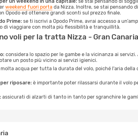
 per un weekend in una capitale:
se stai pensando di soggior
per
weekend fuori porta
da Nizza. Inoltre, se stai pensando d
 Opodo ed ottenere grandi sconti sul prezzo finale.
do Prime:
se ti iscrivi a Opodo Prime, avrai accesso a un’ampi
 di viaggiare con molta più flessibilità e tranquillità.
 voli per la tratta Nizza - Gran Canari
o:
considera lo spazio per le gambe e la vicinanza ai servizi
re un posto più vicino ai servizi igienici.
 molta acqua per tutta la durata del volo, poiché l'aria dell
 per riposare:
è importante poter rilassarsi durante il volo 
:
assicurati di alzarti di tanto in tanto per sgranchire le ga
ria