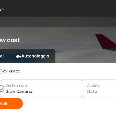
gio
ow cost
el
Autonoleggio
Voli diretti
Destinazione
Andata
Data
voli