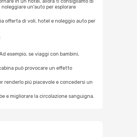
nare in un hotel, allora ti consigliamo di
i noleggiare un'auto per esplorare
a offerta di voli, hotel e noleggio auto per
a
. Ad esempio, se viaggi con bambini,
a cabina può provocare un effetto
per renderlo piú piacevole e concedersi un
mbe e migliorare la circolazione sanguigna.