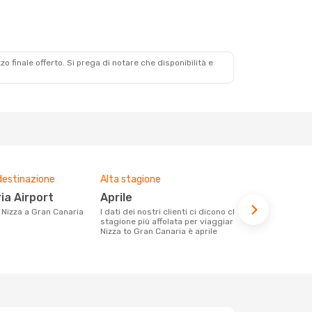
zzo finale offerto. Si prega di notare che disponibilità e
destinazione
Alta stagione
Prezzo med
ia Airport
aprile
228 €
da Nizza a Gran Canaria
I dati dei nostri clienti ci dicono che la
Con eDream, prezzo per un volo da Nizza
stagione più affolata per viaggiare da
a Gran Canar
Nizza to Gran Canaria è aprile
calcolando l
ultimi mesi