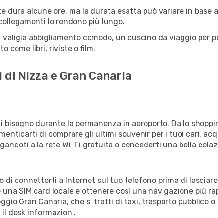
e dura alcune ore, ma la durata esatta può variare in base all
e collegamenti lo rendono più lungo.
 valigia abbigliamento comodo, un cuscino da viaggio per poter
 come libri, riviste o film.
i di Nizza e Gran Canaria
vrai bisogno durante la permanenza in aeroporto. Dallo shoppin
enticarti di comprare gli ultimi souvenir per i tuoi cari, acq
gandoti alla rete Wi-Fi gratuita o concederti una bella colaz
o di connetterti a Internet sul tuo telefono prima di lasciare
 una SIM card locale e ottenere così una navigazione più ra
loggio Gran Canaria, che si tratti di taxi, trasporto pubblico 
 il desk informazioni.