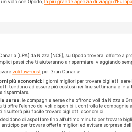
l un volo con Opodo,
la più grande agenzia di viaggi d'Europ
naria (LPA) da Nizza (NCE), su Opodo troverai offerte a prezz
semplici passi che ti aiuteranno a risparmiare, viaggiando s
rovare
voli low-cost
per Gran Canaria:
orni più economici:
i giorni migliori per trovare biglietti ae
lietti tendono ad essere più costosi nei fine settimana e in a
e risparmiare.
ie aeree:
le compagnie aeree che offrono voli da Nizza a Gra
ti offre l'elenco dei voli disponibili, controlla le compagnie 
ti risulterà più facile trovare biglietti economici.
ecidono di aspettare fino all'ultimo minuto per trovare bigl
n anticipo per trovare offerte migliori ed evitare sorprese del