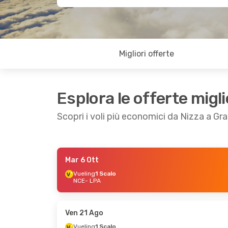
Migliori offerte
Esplora le offerte migli
Scopri i voli più economici da Nizza a Gr
Mar 6 Ott
Ven 4 Set
- Sab 12 Set
Gio 17 Set
- Mer 
Vueling
1 Scalo
NCE
- LPA
Vueling
1 Scalo
Vueling
1 Scalo
NCE
- LPA
NCE
- LPA
Iberia
1 Scalo
Iberia
1 Scalo
LPA
- NCE
LPA
- NCE
Ven 21 Ago
Vueling
1 Scalo