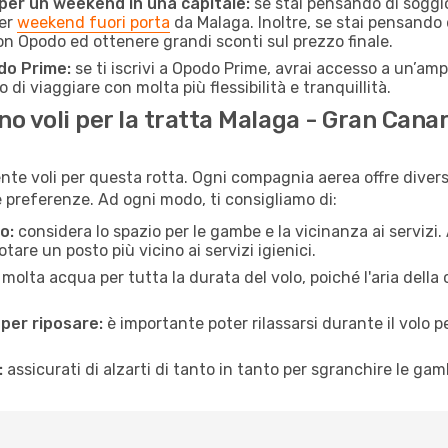
 per un weekend in una capitale:
se stai pensando di soggior
per
weekend fuori porta
da Malaga. Inoltre, se stai pensando 
 Opodo ed ottenere grandi sconti sul prezzo finale.
do Prime:
se ti iscrivi a Opodo Prime, avrai accesso a un’ampi
 di viaggiare con molta più flessibilità e tranquillità.
 voli per la tratta Malaga - Gran Canar
ente voli per questa rotta. Ogni compagnia aerea offre diverse
preferenze. Ad ogni modo, ti consigliamo di:
o:
considera lo spazio per le gambe e la vicinanza ai servizi
re un posto più vicino ai servizi igienici.
 molta acqua per tutta la durata del volo, poiché l'aria dell
 per riposare:
è importante poter rilassarsi durante il volo 
:
assicurati di alzarti di tanto in tanto per sgranchire le ga