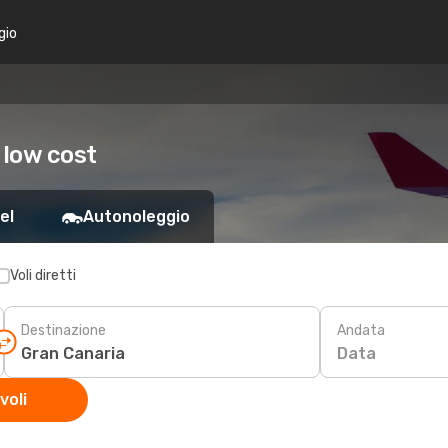
gio
 low cost
el
Autonoleggio
Voli diretti
Destinazione
Andata
Data
voli