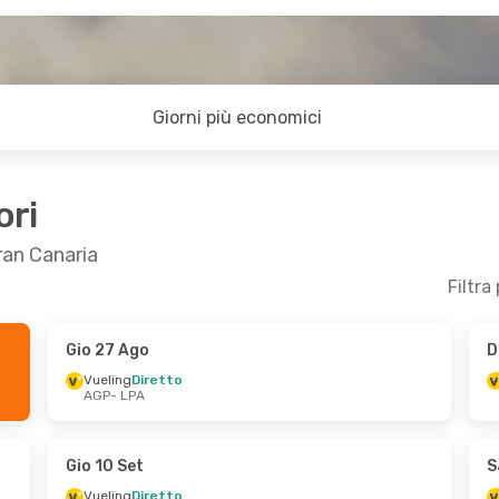
Giorni più economici
ori
ran Canaria
Filtra
Gio 27 Ago
D
 14 Set
Ven 4 Set
- Lun 7 Set
Vueling
Diretto
AGP
- LPA
Vueling
Diretto
AGP
- LPA
Vueling
Diretto
LPA
- AGP
Gio 10 Set
S
Vueling
Diretto