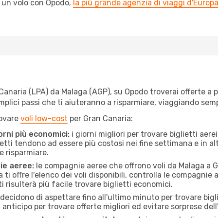
l un volo con Opodo,
la più grande agenzia di viaggi d'Europ
anaria (LPA) da Malaga (AGP), su Opodo troverai offerte a prez
semplici passi che ti aiuteranno a risparmiare, viaggiando s
rovare
voli low-cost
per Gran Canaria:
orni più economici:
i giorni migliori per trovare biglietti ae
lietti tendono ad essere più costosi nei fine settimana e in a
e risparmiare.
ie aeree:
le compagnie aeree che offrono voli da Malaga a Gr
ti offre l'elenco dei voli disponibili, controlla le compagnie 
ti risulterà più facile trovare biglietti economici.
ecidono di aspettare fino all'ultimo minuto per trovare bigl
n anticipo per trovare offerte migliori ed evitare sorprese del