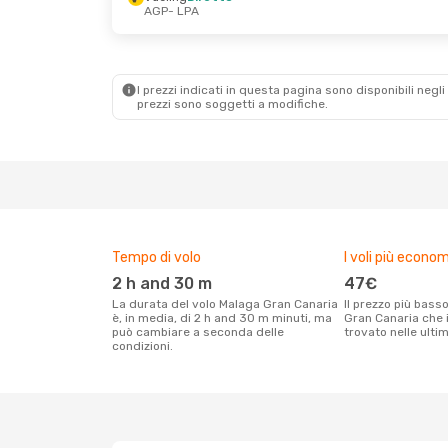
AGP
- LPA
Mar 20 Ott
- Lun 26 Ott
Mer 26 Ago
- V
Air Europa
1 Scalo
Vueling
Diretto
AGP
- LPA
AGP
- LPA
Vueling
Diretto
Vueling
Diretto
LPA
- AGP
LPA
- AGP
I prezzi indicati in questa pagina sono disponibili negli 
prezzi sono soggetti a modifiche.
Tempo di volo
I voli più econom
2 h and 30 m
47€
La durata del volo Malaga Gran Canaria
Il prezzo più basso per un volo Malaga
è, in media, di 2 h and 30 m minuti, ma
Gran Canaria che i
può cambiare a seconda delle
trovato nelle ulti
condizioni.