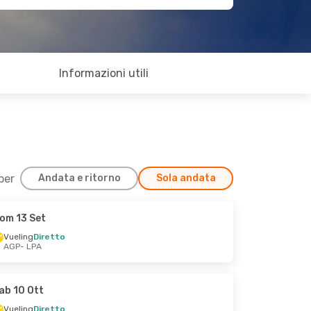
Informazioni utili
 per
Andata e ritorno
Sola andata
om 13 Set
Vueling
Diretto
AGP
- LPA
ab 10 Ott
Vueling
Diretto