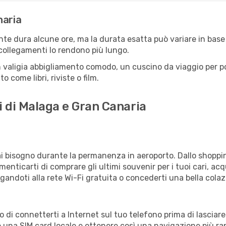
naria
te dura alcune ore, ma la durata esatta può variare in base al
e collegamenti lo rendono più lungo.
 valigia abbigliamento comodo, un cuscino da viaggio per poter
 come libri, riviste o film.
i di Malaga e Gran Canaria
vrai bisogno durante la permanenza in aeroporto. Dallo shoppin
enticarti di comprare gli ultimi souvenir per i tuoi cari, acq
gandoti alla rete Wi-Fi gratuita o concederti una bella colaz
o di connetterti a Internet sul tuo telefono prima di lasciare
 una SIM card locale e ottenere così una navigazione più ra