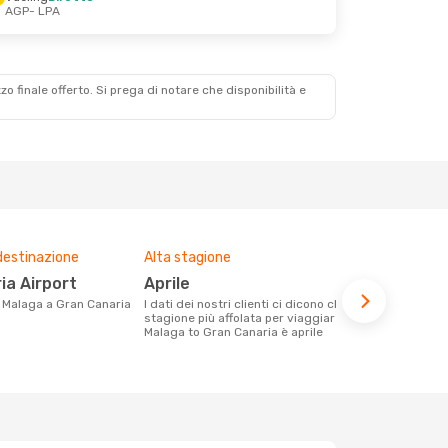
AGP
- LPA
zzo finale offerto. Si prega di notare che disponibilità e
destinazione
Alta stagione
Compagnie 
voli su que
ia Airport
aprile
Vueling,
da Malaga a Gran Canaria
I dati dei nostri clienti ci dicono che la
stagione più affolata per viaggiare da
Le compagnie aeree con voli per la
Malaga to Gran Canaria è aprile
tratta Malag