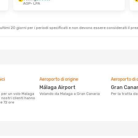
AGP
- LPA
en 28 Ago
ultimi 20 giorni per i periodi specificati e non devono essere considerati il ​​pre
ici
Aeroporto di origine
Aeroporto di 
Málaga Airport
Gran Canar
Volando da Malaga a Gran Canaria
Per la tratta 
 nostri clienti hanno
me 72 ore