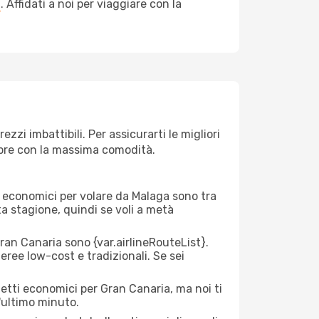
a
. Affidati a noi per viaggiare con la
zi imbattibili. Per assicurarti le migliori
empre con la massima comodità.
rei economici per volare da Malaga sono tra
lta stagione, quindi se voli a metà
an Canaria sono {​var.airlineRouteList}.
aeree low-cost e tradizionali. Se sei
ietti economici per Gran Canaria, ma noi ti
l'ultimo minuto.