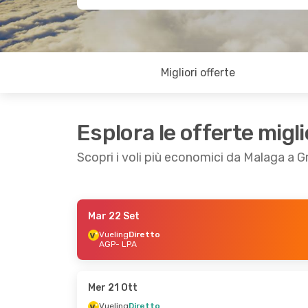
Migliori offerte
Esplora le offerte migli
Scopri i voli più economici da Malaga a G
Mar 22 Set
Mar 22 Set
- Mer 23 Set
Ven 11 Set
- Lun
Vueling
Diretto
AGP
- LPA
Vueling
Diretto
Vueling
Diretto
AGP
- LPA
AGP
- LPA
Vueling
Diretto
Vueling
Diretto
LPA
- AGP
LPA
- AGP
Mer 21 Ott
Vueling
Diretto