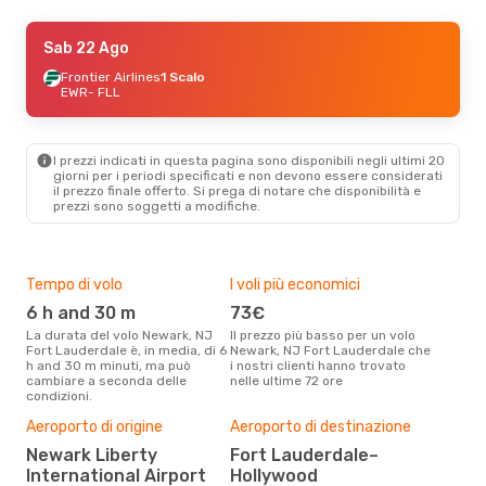
Sab 5 Set
Sab 22 Ago
- Mar 8 Set
Frontier Airlines
Frontier Airlines
1 Scalo
1 Scalo
EWR
EWR
- FLL
- FLL
Frontier Airlines
2 Scali
FLL
- EWR
I prezzi indicati in questa pagina sono disponibili negli ultimi 20
Sab 29 Ago
- Lun 31 Ago
giorni per i periodi specificati e non devono essere considerati
il ​​prezzo finale offerto. Si prega di notare che disponibilità e
Frontier Airlines
1 Scalo
prezzi sono soggetti a modifiche.
EWR
- FLL
Frontier Airlines
1 Scalo
FLL
- EWR
Tempo di volo
I voli più economici
Alt
Ven 16 Ott
- Mar 20 Ott
6 h and 30 m
73€
ap
Frontier Airlines
1 Scalo
La durata del volo Newark, NJ
Il prezzo più basso per un volo
I dati dei nostri clienti ci dicono
EWR
- FLL
Fort Lauderdale è, in media, di 6
Newark, NJ Fort Lauderdale che
che 
Frontier Airlines
1 Scalo
h and 30 m minuti, ma può
i nostri clienti hanno trovato
viag
FLL
- EWR
cambiare a seconda delle
nelle ultime 72 ore
Laud
condizioni.
Pre
Aeroporto di origine
Aeroporto di destinazione
11
Newark Liberty
Fort Lauderdale–
Con eDream, prezzo per un volo
International Airport
Hollywood
da N