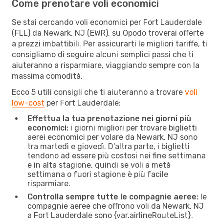
Come prenotare voli economici
Se stai cercando voli economici per Fort Lauderdale
(FLL) da Newark, NJ (EWR), su Opodo troverai offerte
a prezzi imbattibili. Per assicurarti le migliori tariffe, ti
consigliamo di seguire alcuni semplici passi che ti
aiuteranno a risparmiare, viaggiando sempre con la
massima comodità.
Ecco 5 utili consigli che ti aiuteranno a trovare
voli
low-cost
per Fort Lauderdale:
Effettua la tua prenotazione nei giorni più
economici:
i giorni migliori per trovare biglietti
aerei economici per volare da Newark, NJ sono
tra martedì e giovedì. D'altra parte, i biglietti
tendono ad essere più costosi nei fine settimana
e in alta stagione, quindi se voli a metà
settimana o fuori stagione è più facile
risparmiare.
Controlla sempre tutte le compagnie aeree:
le
compagnie aeree che offrono voli da Newark, NJ
a Fort Lauderdale sono {​var.airlineRouteList}.