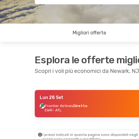
Migliori offerte
Esplora le offerte migli
Scopri i voli più economici da Newark, NJ
Lun 28 Set
Sab 19 Set
- Dom 20 Set
Gio 17 Set
- Ven
Frontier Airlines
Diretto
EWR
- ATL
Frontier Airlines
Diretto
Frontier Airlines
EWR
- ATL
EWR
- ATL
Frontier Airlines
Diretto
Frontier Airlines
ATL
- EWR
ATL
- EWR
I prezzi indicati in questa pagina sono disponibili negli 