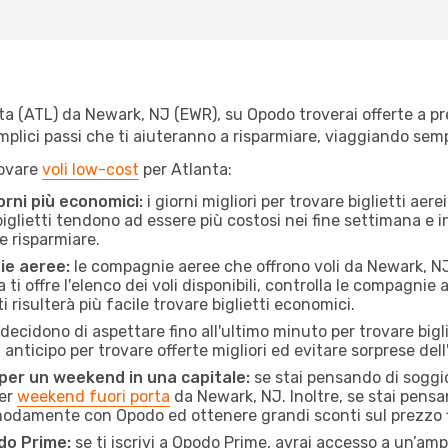
a (ATL) da Newark, NJ (EWR), su Opodo troverai offerte a prezz
semplici passi che ti aiuteranno a risparmiare, viaggiando s
rovare
voli low-cost
per Atlanta:
orni più economici:
i giorni migliori per trovare biglietti ae
 biglietti tendono ad essere più costosi nei fine settimana e i
e risparmiare.
ie aeree:
le compagnie aeree che offrono voli da Newark, NJ 
ti offre l'elenco dei voli disponibili, controlla le compagnie 
ti risulterà più facile trovare biglietti economici.
ecidono di aspettare fino all'ultimo minuto per trovare bigli
n anticipo per trovare offerte migliori ed evitare sorprese del
 per un weekend in una capitale:
se stai pensando di soggior
per
weekend fuori porta
da Newark, NJ. Inoltre, se stai pensa
omodamente con Opodo ed ottenere grandi sconti sul prezzo f
do Prime:
se ti iscrivi a Opodo Prime, avrai accesso a un’ampi