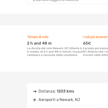
prezzi sono soggetti a modifiche.
Ven 16 Ott
- Lun 19 Ott
Sab 31 Ott
- Gio
Frontier Airlines
Diretto
Frontier Airlines
EWR
- ATL
EWR
- ATL
Frontier Airlines
Diretto
Frontier Airlines
ATL
- EWR
ATL
- EWR
Tempo di volo
I voli più econom
2 h and 48 m
65€
La durata del volo Newark, NJ Atlanta è,
Il prezzo più basso per un volo Newark,
in media, di 2 h and 48 m minuti, ma può
NJ Atlanta che i n
cambiare a seconda delle condizioni.
trovato nelle ulti
Distanza:
1203 kms
Aeroporti a Newark, NJ