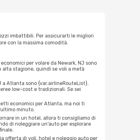
i imbattibili. Per assicurarti le migliori
empre con la massima comodità.
rei economici per volare da Newark, NJ sono
n alta stagione, quindi se voli a metà
a Atlanta sono {​var.airlineRouteList}.
aeree low-cost e tradizionali. Se sei
etti economici per Atlanta, ma noi ti
l'ultimo minuto.
nare in un hotel, allora ti consigliamo di
ndo di noleggiare un'auto per esplorare
inale.
a offerta di voli, hotel e noleggio auto per