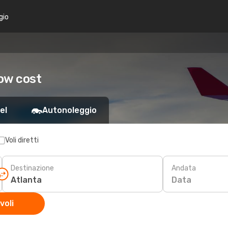
gio
low cost
el
Autonoleggio
Voli diretti
Destinazione
Andata
Data
voli