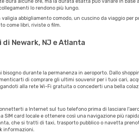
e dura alcune ore, ma la durata esatta può variare in base all
e collegamenti lo rendono più lungo.
 valigia abbigliamento comodo, un cuscino da viaggio per poter
 come libri, riviste o film.
i di Newark, NJ e Atlanta
vrai bisogno durante la permanenza in aeroporto. Dallo shoppin
enticarti di comprare gli ultimi souvenir per i tuoi cari, acq
gandoti alla rete Wi-Fi gratuita o concederti una bella colaz
connetterti a Internet sul tuo telefono prima di lasciare l'ae
a SIM card locale e ottenere così una navigazione più rapida
anta, che si tratti di taxi, trasporto pubblico o navetta preno
sk informazioni.