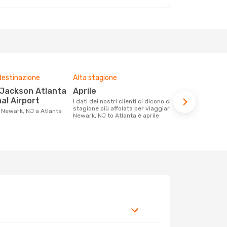
destinazione
Alta stagione
Compagnie 
voli su que
aprile
Frontier Airlines, Spirit
al Airport
I dati dei nostri clienti ci dicono che la
Airlines
stagione più affolata per viaggiare da
da Newark, NJ a Atlanta
Newark, NJ to Atlanta è aprile
Le compagnie aeree con voli per la
tratta Newar