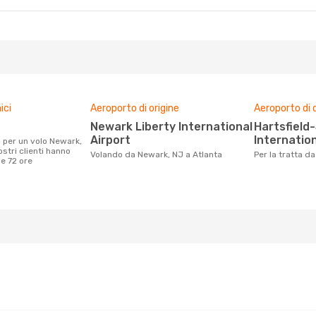
 5 Nov
Diretto
Diretto
ici
Aeroporto di origine
Aeroporto di 
Newark Liberty International
Hartsfield-Jackson Atlanta
Airport
Internation
ostri clienti hanno
Volando da Newark, NJ a Atlanta
Per la tratta 
me 72 ore