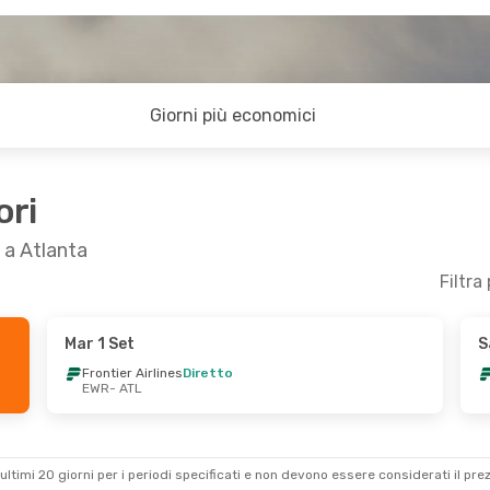
Giorni più economici
ori
 a Atlanta
Filtra
Mar 1 Set
S
 18 Set
Mar 1 Set
- Dom 6 Set
Frontier Airlines
Diretto
EWR
- ATL
Diretto
Frontier Airlines
Diretto
EWR
- ATL
Diretto
Frontier Airlines
Diretto
ATL
- EWR
ultimi 20 giorni per i periodi specificati e non devono essere considerati il ​​pre