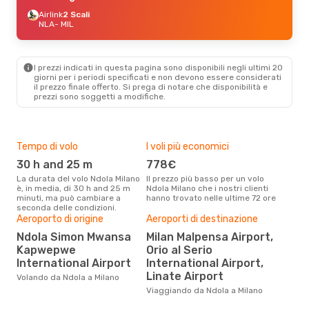
Airlink
2 Scali
NLA
- MIL
I prezzi indicati in questa pagina sono disponibili negli ultimi 20
giorni per i periodi specificati e non devono essere considerati
il ​​prezzo finale offerto. Si prega di notare che disponibilità e
prezzi sono soggetti a modifiche.
Tempo di volo
I voli più economici
Alt
30 h and 25 m
778€
ap
La durata del volo Ndola Milano
Il prezzo più basso per un volo
I dati dei nostri clienti ci dicono
è, in media, di 30 h and 25 m
Ndola Milano che i nostri clienti
che 
minuti, ma può cambiare a
hanno trovato nelle ultime 72 ore
viag
seconda delle condizioni.
apri
Il m
Aeroporto di origine
Aeroporti di destinazione
pre
Ndola Simon Mwansa
Milan Malpensa Airport,
m
Kapwepwe
Orio al Serio
International Airport
International Airport,
Dai nostri dati reali si evince che
il p
Linate Airport
Volando da Ndola a Milano
viag
Viaggiando da Ndola a Milano
Ndo