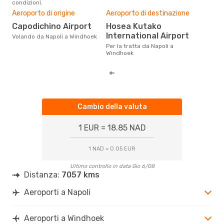
condizioni.
Il m
WDH
- NAP
pre
Aeroporto di origine
Aeroporto di destinazione
a
Capodichino Airport
Hosea Kutako
International Airport
Dai nostri dati reali si evince che
Volando da Napoli a Windhoek
il p
Per la tratta da Napoli a
via
Windhoek
da N
Cambio della valuta
1 EUR = 18.85 NAD
1 NAD = 0.05 EUR
Ultimo controllo in data Gio 6/08
Distanza:
7057 kms
Aeroporti a Napoli
Aeroporti a Windhoek