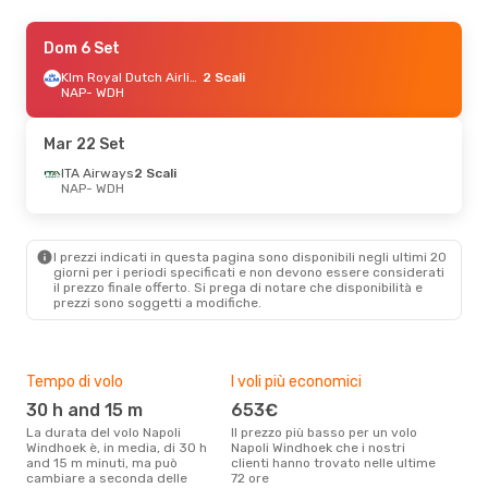
Mer 2 Set
Dom 6 Set
- Dom 13 Set
Lufthansa
1 Scalo
Klm Royal Dutch Airlines
2 Scali
NAP
NAP
- WDH
- WDH
Lufthansa
1 Scalo
WDH
- NAP
Mar 22 Set
Sab 26 Set
ITA Airways
- Mar 29 Set
2 Scali
NAP
- WDH
ITA Airways
2 Scali
NAP
- WDH
Lufthansa
1 Scalo
WDH
- NAP
I prezzi indicati in questa pagina sono disponibili negli ultimi 20
giorni per i periodi specificati e non devono essere considerati
il ​​prezzo finale offerto. Si prega di notare che disponibilità e
Mar 22 Set
- Sab 26 Set
prezzi sono soggetti a modifiche.
ITA Airways
2 Scali
NAP
- WDH
Lufthansa
2 Scali
WDH
- NAP
Tempo di volo
I voli più economici
Alt
30 h and 15 m
653€
ap
Ven 9 Ott
- Dom 18 Ott
La durata del volo Napoli
Il prezzo più basso per un volo
I dati dei nostri clienti ci dicono
Windhoek è, in media, di 30 h
Napoli Windhoek che i nostri
che 
ITA Airways
2 Scali
and 15 m minuti, ma può
clienti hanno trovato nelle ultime
viag
NAP
- WDH
cambiare a seconda delle
72 ore
è ap
Ethiopian Airlines
2 Scali