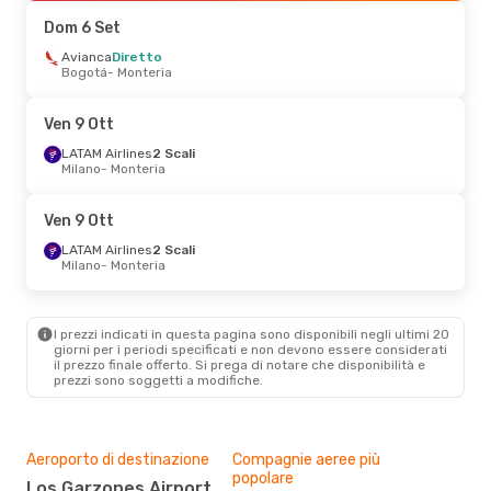
Monteria
- Medellin
Dom 6 Set
Mer 30 Set
Avianca
Diretto
- Mer 7 Ott
Bogotá
- Monteria
Jetsmart Airlines
Diretto
Medellin
- Monteria
Jetsmart Airlines
Diretto
Ven 9 Ott
Monteria
- Medellin
LATAM Airlines
2 Scali
Milano
- Monteria
Sab 5 Set
- Dom 6 Set
Avianca
Diretto
Ven 9 Ott
Bogotá
- Monteria
Avianca
Diretto
LATAM Airlines
2 Scali
Monteria
- Bogotá
Milano
- Monteria
I prezzi indicati in questa pagina sono disponibili negli ultimi 20
giorni per i periodi specificati e non devono essere considerati
il ​​prezzo finale offerto. Si prega di notare che disponibilità e
prezzi sono soggetti a modifiche.
Aeroporto di destinazione
Compagnie aeree più
popolare
Los Garzones Airport