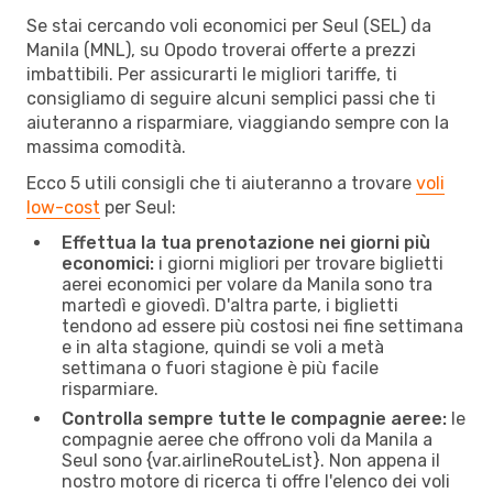
Se stai cercando voli economici per Seul (SEL) da
Manila (MNL), su Opodo troverai offerte a prezzi
imbattibili. Per assicurarti le migliori tariffe, ti
consigliamo di seguire alcuni semplici passi che ti
aiuteranno a risparmiare, viaggiando sempre con la
massima comodità.
Ecco 5 utili consigli che ti aiuteranno a trovare
voli
low-cost
per Seul:
Effettua la tua prenotazione nei giorni più
economici:
i giorni migliori per trovare biglietti
aerei economici per volare da Manila sono tra
martedì e giovedì. D'altra parte, i biglietti
tendono ad essere più costosi nei fine settimana
e in alta stagione, quindi se voli a metà
settimana o fuori stagione è più facile
risparmiare.
Controlla sempre tutte le compagnie aeree:
le
compagnie aeree che offrono voli da Manila a
Seul sono {​var.airlineRouteList}. Non appena il
nostro motore di ricerca ti offre l'elenco dei voli