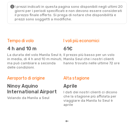
SEL
- MNL
I prezzi indicati in questa pagina sono disponibili negli ultimi 20
giorni per i periodi specificati e non devono essere considerati
il ​​prezzo finale offerto. Si prega di notare che disponibilità e
prezzi sono soggetti a modifiche.
Tempo di volo
I voli più economici
Com
eff
4 h and 10 m
61€
tra
La durata del volo Manila Seul è,
Il prezzo più basso per un volo
Cebu Air, AirAsia Zest,
in media, di 4 h and 10 m minuti,
Manila Seul che i nostri clienti
ma può cambiare a seconda
hanno trovato nelle ultime 72 ore
Jej
delle condizioni.
Le compagnie aeree con voli per
la t
Aeroporto di origine
Alta stagione
Il m
pre
Ninoy Aquino
aprile
International Airport
d
I dati dei nostri clienti ci dicono
che la stagione più affolata per
Volando da Manila a Seul
Dai nostri dati reali si evince che
viaggiare da Manila to Seul è
il p
aprile
viag
Man