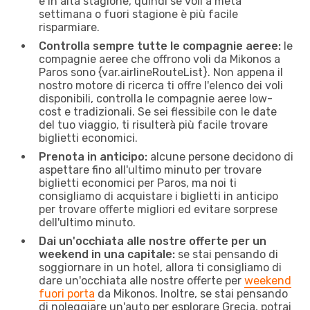
e in alta stagione, quindi se voli a metà
settimana o fuori stagione è più facile
risparmiare.
Controlla sempre tutte le compagnie aeree:
le
compagnie aeree che offrono voli da Mikonos a
Paros sono {​var.airlineRouteList}. Non appena il
nostro motore di ricerca ti offre l'elenco dei voli
disponibili, controlla le compagnie aeree low-
cost e tradizionali. Se sei flessibile con le date
del tuo viaggio, ti risulterà più facile trovare
biglietti economici.
Prenota in anticipo:
alcune persone decidono di
aspettare fino all'ultimo minuto per trovare
biglietti economici per Paros, ma noi ti
consigliamo di acquistare i biglietti in anticipo
per trovare offerte migliori ed evitare sorprese
dell'ultimo minuto.
Dai un'occhiata alle nostre offerte per un
weekend in una capitale:
se stai pensando di
soggiornare in un hotel, allora ti consigliamo di
dare un'occhiata alle nostre offerte per
weekend
fuori porta
da Mikonos. Inoltre, se stai pensando
di noleggiare un'auto per esplorare Grecia, potrai