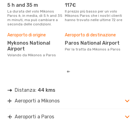
5 h and 35 m
117€
ap
La durata del volo Mikonos
Il prezzo più basso per un volo
I dati dei nostri clienti ci dicono
Paros è, in media, di 5 h and 35
Mikonos Paros che i nostri clienti
che 
m minuti, ma può cambiare a
hanno trovato nelle ultime 72 ore
viag
seconda delle condizioni.
apri
Il m
pre
Aeroporto di origine
Aeroporto di destinazione
a
Mykonos National
Paros National Airport
Airport
Dai nostri dati reali si evince che
Per la tratta da Mikonos a Paros
il p
Volando da Mikonos a Paros
via
Mik
Distanza:
44 kms
Aeroporti a Mikonos
Aeroporti a Paros