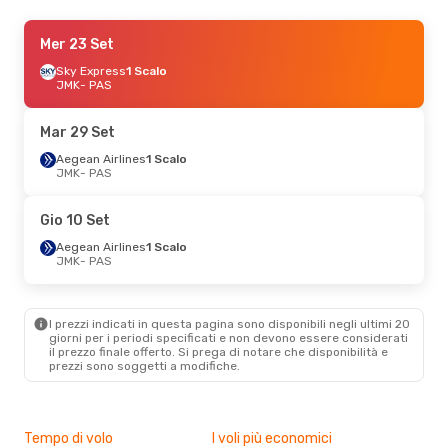
Lun 31 Ago
Mer 23 Set
- Ven 4 Set
Aegean Airlines
Sky Express
1 Scalo
1 Scalo
JMK
JMK
- PAS
- PAS
Aegean Airlines
1 Scalo
PAS
- JMK
Mar 29 Set
Aegean Airlines
1 Scalo
JMK
- PAS
Gio 10 Set
Aegean Airlines
1 Scalo
JMK
- PAS
I prezzi indicati in questa pagina sono disponibili negli ultimi 20
giorni per i periodi specificati e non devono essere considerati
il ​​prezzo finale offerto. Si prega di notare che disponibilità e
prezzi sono soggetti a modifiche.
Tempo di volo
I voli più economici
Alt