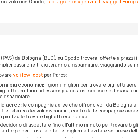
l un volo con Opodo,
la più grande agenzia di viaggi d'Europ
PAS) da Bologna (BLQ), su Opodo troverai offerte a prezzi imb
semplici passi che ti aiuteranno a risparmiare, viaggiando s
rovare
voli low-cost
per Paros:
orni più economici:
i giorni migliori per trovare biglietti ae
 biglietti tendono ad essere più costosi nei fine settimana e i
e risparmiare.
ie aeree:
le compagnie aeree che offrono voli da Bologna a P
fre l'elenco dei voli disponibili, controlla le compagnie aeree 
à più facile trovare biglietti economici.
ecidono di aspettare fino all'ultimo minuto per trovare bigli
n anticipo per trovare offerte migliori ed evitare sorprese del