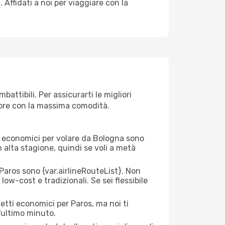
a
. Affidati a noi per viaggiare con la
attibili. Per assicurarti le migliori
empre con la massima comodità.
rei economici per volare da Bologna sono
n alta stagione, quindi se voli a metà
aros sono {​var.airlineRouteList}. Non
low-cost e tradizionali. Se sei flessibile
etti economici per Paros, ma noi ti
l'ultimo minuto.