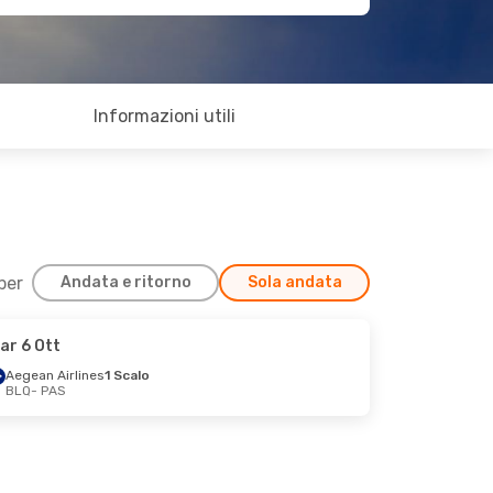
Informazioni utili
 per
Andata e ritorno
Sola andata
ar 6 Ott
Aegean Airlines
1 Scalo
BLQ
- PAS