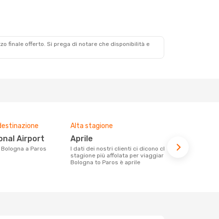
zzo finale offerto. Si prega di notare che disponibilità e
destinazione
Alta stagione
Prezzo med
onal Airport
aprile
450 €
da Bologna a Paros
I dati dei nostri clienti ci dicono che la
Con eDream, prezzo per un volo da
stagione più affolata per viaggiare da
Bologna a Pa
Bologna to Paros è aprile
calcolando l
ultimi mesi