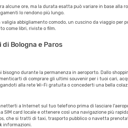
a alcune ore, ma la durata esatta può variare in base alla rott
llegamenti lo rendono più lungo.
 valigia abbigliamento comodo, un cuscino da viaggio per poter
 come libri, riviste o film.
i di Bologna e Paros
vrai bisogno durante la permanenza in aeroporto. Dallo shoppin
enticarti di comprare gli ultimi souvenir per i tuoi cari, acq
gandoti alla rete Wi-Fi gratuita o concederti una bella colaz
nnetterti a Internet sul tuo telefono prima di lasciare l'aero
a SIM card locale e ottenere così una navigazione più rapida
os, che si tratti di taxi, trasporto pubblico o navetta prenota
sk informazioni.