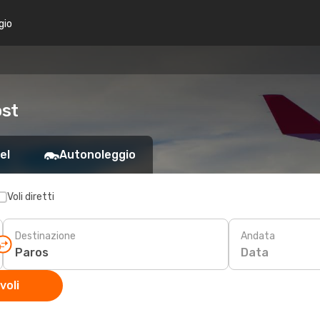
gio
ost
el
Autonoleggio
Voli diretti
Destinazione
Andata
Data
voli