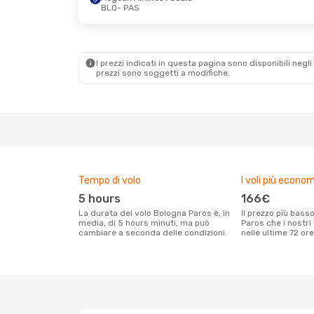
BLQ
- PAS
Sab 12 Set
- Dom 13 Set
Mar 25 Ago
- Me
Aegean Airlines
1 Scalo
Aegean Airlines
1
BLQ
- PAS
BLQ
- PAS
Aegean Airlines
1 Scalo
Aegean Airlines
1
PAS
- BLQ
PAS
- BLQ
I prezzi indicati in questa pagina sono disponibili negli 
prezzi sono soggetti a modifiche.
Tempo di volo
I voli più econom
5 hours
166€
La durata del volo Bologna Paros è, in
Il prezzo più basso per un volo Bologna
media, di 5 hours minuti, ma può
Paros che i nostri
cambiare a seconda delle condizioni.
nelle ultime 72 ore