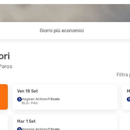
Giorni più economici
ori
 Paros
Filtra
Ven 18 Set
M
n 28 Set
Sab 19 Set
- Lun 21 Set
Aegean Airlines
1 Scalo
BLQ
- PAS
 Scalo
Aegean Airlines
1 Scalo
BLQ
- PAS
 Scalo
Aegean Airlines
1 Scalo
PAS
- BLQ
Mar 1 Set
Aegean Airlines
1 Scalo