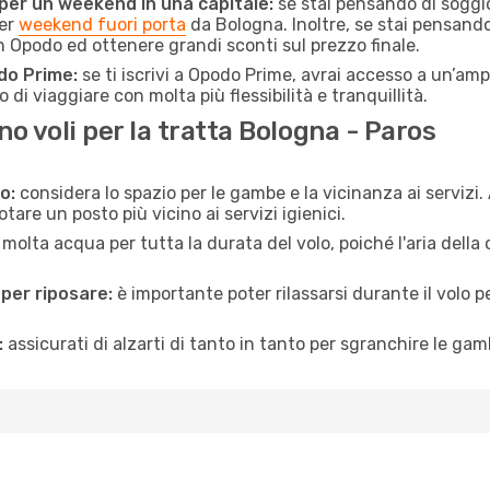
 per un weekend in una capitale:
se stai pensando di soggior
per
weekend fuori porta
da Bologna. Inoltre, se stai pensando
 Opodo ed ottenere grandi sconti sul prezzo finale.
do Prime:
se ti iscrivi a Opodo Prime, avrai accesso a un’ampi
 di viaggiare con molta più flessibilità e tranquillità.
 voli per la tratta Bologna - Paros
o:
considera lo spazio per le gambe e la vicinanza ai servizi
re un posto più vicino ai servizi igienici.
 molta acqua per tutta la durata del volo, poiché l'aria dell
 per riposare:
è importante poter rilassarsi durante il volo 
:
assicurati di alzarti di tanto in tanto per sgranchire le ga