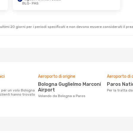
BLQ
- PAS
r 2 Set
 Scalo
 Scalo
ultimi 20 giorni per i periodi specificati e non devono essere considerati il ​​pre
ici
Aeroporto di origine
Aeroporto di 
Bologna Guglielmo Marconi
Paros Nati
Airport
Per la tratta 
 clienti hanno trovato
Volando da Bologna a Paros