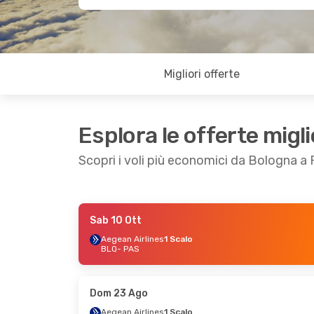
Migliori offerte
Esplora le offerte migli
Scopri i voli più economici da Bologna a
Sab 10 Ott
Sab 10 Ott
- Dom 18 Ott
Sab 26 Set
- Lu
Aegean Airlines
1 Scalo
BLQ
- PAS
Aegean Airlines
1 Scalo
Aegean Airlines
1
BLQ
- PAS
BLQ
- PAS
Aegean Airlines
1 Scalo
Aegean Airlines
1
PAS
- BLQ
PAS
- BLQ
Dom 23 Ago
Aegean Airlines
1 Scalo