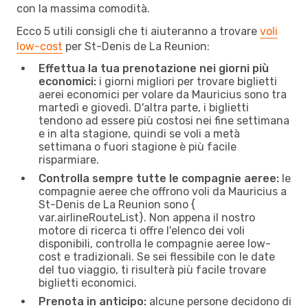
con la massima comodità.
Ecco 5 utili consigli che ti aiuteranno a trovare
voli
low-cost
per St-Denis de La Reunion:
Effettua la tua prenotazione nei giorni più
economici:
i giorni migliori per trovare biglietti
aerei economici per volare da Mauricius sono tra
martedì e giovedì. D'altra parte, i biglietti
tendono ad essere più costosi nei fine settimana
e in alta stagione, quindi se voli a metà
settimana o fuori stagione è più facile
risparmiare.
Controlla sempre tutte le compagnie aeree:
le
compagnie aeree che offrono voli da Mauricius a
St-Denis de La Reunion sono {​
var.airlineRouteList}. Non appena il nostro
motore di ricerca ti offre l'elenco dei voli
disponibili, controlla le compagnie aeree low-
cost e tradizionali. Se sei flessibile con le date
del tuo viaggio, ti risulterà più facile trovare
biglietti economici.
Prenota in anticipo:
alcune persone decidono di