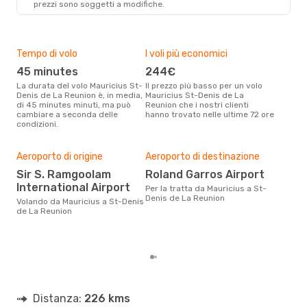
prezzi sono soggetti a modifiche.
RUN
- MRU
Tempo di volo
I voli più economici
Alt
45 minutes
244€
ap
La durata del volo Mauricius St-
Il prezzo più basso per un volo
I dati dei nostri clienti ci dicono
Denis de La Reunion è, in media,
Mauricius St-Denis de La
che 
di 45 minutes minuti, ma può
Reunion che i nostri clienti
viag
cambiare a seconda delle
hanno trovato nelle ultime 72 ore
Deni
condizioni.
Pre
Aeroporto di origine
Aeroporto di destinazione
2
Sir S. Ramgoolam
Roland Garros Airport
Con eDream, prezzo per un volo
International Airport
Per la tratta da Mauricius a St-
da M
Denis de La Reunion
Volando da Mauricius a St-Denis
Reun
de La Reunion
calc
degl
Distanza:
226 kms