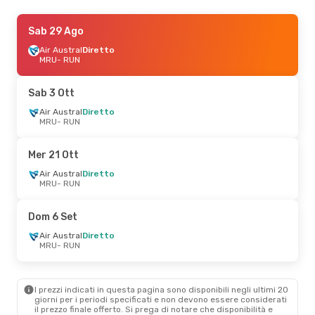
Gio 27 Ago
Sab 29 Ago
- Gio 3 Set
Air Mauritius
Air Austral
Diretto
Diretto
MRU
MRU
- RUN
- RUN
Air Mauritius
Diretto
RUN
- MRU
Sab 3 Ott
Gio 29 Ott
Air Austral
- Gio 5 Nov
Diretto
MRU
- RUN
Air Austral
Diretto
MRU
- RUN
Air Austral
Diretto
Mer 21 Ott
RUN
- MRU
Air Austral
Diretto
MRU
- RUN
Mer 30 Set
- Dom 4 Ott
Air Mauritius
Diretto
Dom 6 Set
MRU
- RUN
Air Mauritius
Diretto
Air Austral
Diretto
RUN
- MRU
MRU
- RUN
Lun 21 Set
- Gio 24 Set
I prezzi indicati in questa pagina sono disponibili negli ultimi 20
Air Mauritius
Diretto
giorni per i periodi specificati e non devono essere considerati
MRU
- RUN
il ​​prezzo finale offerto. Si prega di notare che disponibilità e
Air Mauritius
Diretto