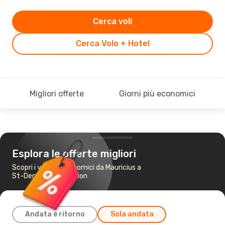
Cerca voli
Cerca Volo + Hotel
Migliori offerte
Giorni più economici
Esplora le offerte migliori
Scopri i voli più economici da Mauricius a
St-Denis de La Reunion
Andata e ritorno
Sola andata