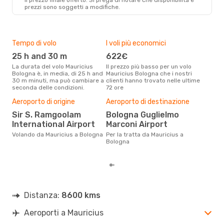
prezzi sono soggetti a modifiche.
Tempo di volo
I voli più economici
Alt
25 h and 30 m
622€
ap
La durata del volo Mauricius
Il prezzo più basso per un volo
I dati dei nostri clienti ci dicono
Bologna è, in media, di 25 h and
Mauricius Bologna che i nostri
che 
30 m minuti, ma può cambiare a
clienti hanno trovato nelle ultime
viag
seconda delle condizioni.
72 ore
Bolo
Il m
Aeroporto di origine
Aeroporto di destinazione
pre
Sir S. Ramgoolam
Bologna Guglielmo
a
International Airport
Marconi Airport
Dai nostri dati reali si evince che
il p
Volando da Mauricius a Bologna
Per la tratta da Mauricius a
via
Bologna
da 
Distanza:
8600 kms
Aeroporti a Mauricius