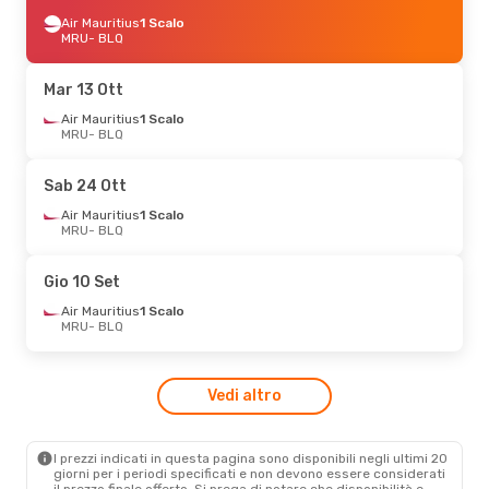
Air Mauritius
1 Scalo
MRU
- BLQ
Mar 13 Ott
Air Mauritius
1 Scalo
MRU
- BLQ
Sab 24 Ott
Air Mauritius
1 Scalo
MRU
- BLQ
Gio 10 Set
Air Mauritius
1 Scalo
MRU
- BLQ
Vedi altro
I prezzi indicati in questa pagina sono disponibili negli ultimi 20
giorni per i periodi specificati e non devono essere considerati
il ​​prezzo finale offerto. Si prega di notare che disponibilità e