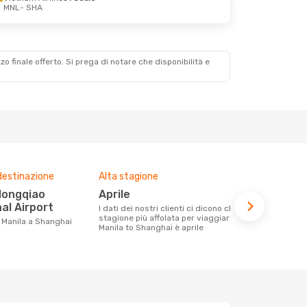
MNL
- SHA
zzo finale offerto. Si prega di notare che disponibilità e
destinazione
Alta stagione
Compagnie 
voli su que
aprile
Cebu Air
al Airport
I dati dei nostri clienti ci dicono che la
stagione più affolata per viaggiare da
Le compagnie aeree con voli per la
da Manila a Shanghai
Manila to Shanghai è aprile
tratta Manil