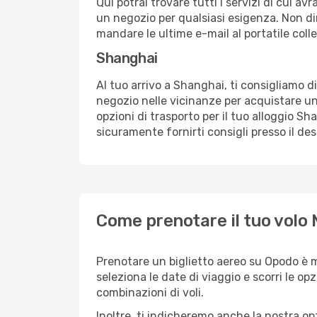
Qui potrai trovare tutti i servizi di cui a
un negozio per qualsiasi esigenza. Non dim
mandare le ultime e-mail al portatile colle
Shanghai
Al tuo arrivo a Shanghai, ti consigliamo di
negozio nelle vicinanze per acquistare un
opzioni di trasporto per il tuo alloggio Sh
sicuramente fornirti consigli presso il de
Come prenotare il tuo volo 
Prenotare un biglietto aereo su Opodo è 
seleziona le date di viaggio e scorri le opzio
combinazioni di voli.
Inoltre, ti indicheremo anche la nostra op