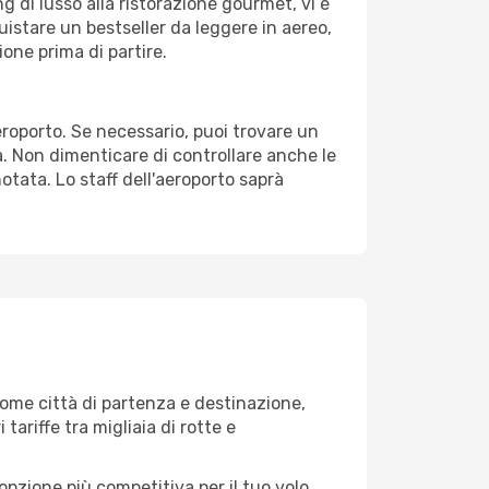
g di lusso alla ristorazione gourmet, vi è
uistare un bestseller da leggere in aereo,
ione prima di partire.
aeroporto. Se necessario, puoi trovare un
. Non dimenticare di controllare anche le
notata. Lo staff dell'aeroporto saprà
ome città di partenza e destinazione,
 tariffe tra migliaia di rotte e
opzione più competitiva per il tuo volo