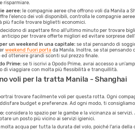
e risparmiare.
ie aeree:
le compagnie aeree che offrono voli da Manila a Sh
fre l'elenco dei voli disponibili, controlla le compagnie aeree 
à più facile trovare biglietti economici.
ecidono di aspettare fino all'ultimo minuto per trovare bigl
n anticipo per trovare offerte migliori ed evitare sorprese del
 per un weekend in una capitale:
se stai pensando di soggior
per
weekend fuori porta
da Manila. Inoltre, se stai pensando 
d ottenere grandi sconti sul prezzo finale.
do Prime:
se ti iscrivi a Opodo Prime, avrai accesso a un’ampi
 di viaggiare con molta più flessibilità e tranquillità.
 voli per la tratta Manila - Shanghai
portrai trovare facilmente voli per questa rotta. Ogni compagn
ddisfare budget e preferenze. Ad ogni modo, ti consigliamo 
o:
considera lo spazio per le gambe e la vicinanza ai servizi
re un posto più vicino ai servizi igienici.
 molta acqua per tutta la durata del volo, poiché l'aria dell