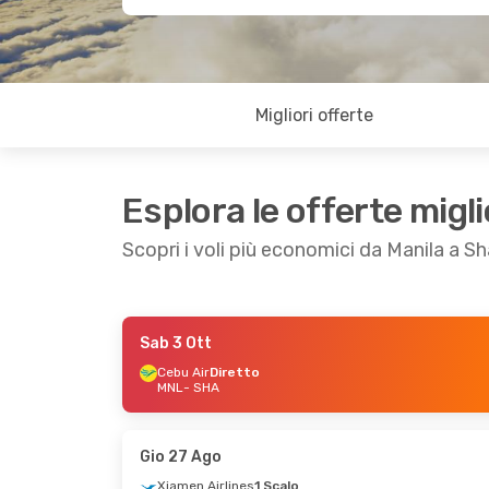
Migliori offerte
Esplora le offerte migli
Scopri i voli più economici da Manila a S
Sab 3 Ott
Gio 27 Ago
- Lun 31 Ago
Cebu Air
Diretto
MNL
- SHA
Shenzhen Airlines
1 Scalo
MNL
- SHA
Air China
1 Scalo
SHA
- MNL
Gio 27 Ago
Xiamen Airlines
1 Scalo