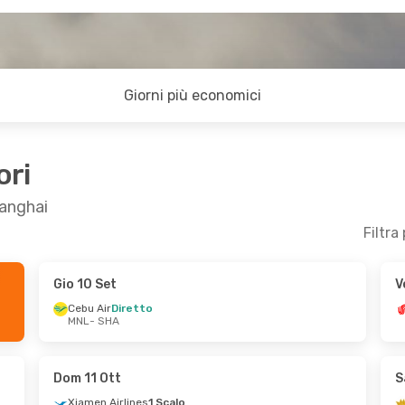
Giorni più economici
ori
hanghai
Filtra
Gio 10 Set
V
Cebu Air
Diretto
MNL
- SHA
Dom 11 Ott
S
Xiamen Airlines
1 Scalo