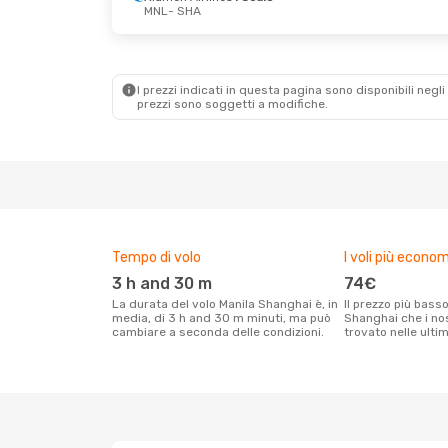
MNL
- SHA
I prezzi indicati in questa pagina sono disponibili negli 
prezzi sono soggetti a modifiche.
Tempo di volo
I voli più econom
3 h and 30 m
74€
La durata del volo Manila Shanghai è, in
Il prezzo più basso per un volo Manila
media, di 3 h and 30 m minuti, ma può
Shanghai che i nos
cambiare a seconda delle condizioni.
trovato nelle ulti