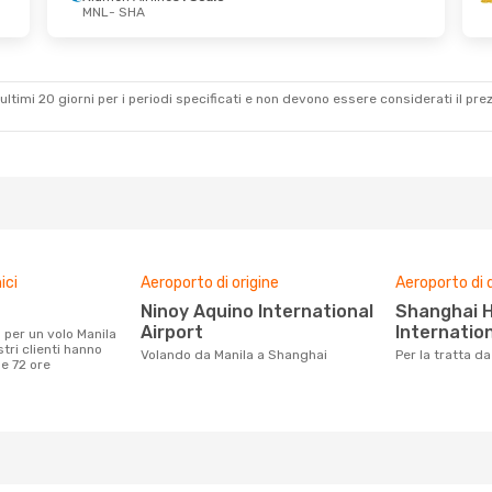
MNL
- SHA
ultimi 20 giorni per i periodi specificati e non devono essere considerati il ​​pre
ici
Aeroporto di origine
Aeroporto di 
Ninoy Aquino International
Shanghai Hongqiao
Airport
Internation
tri clienti hanno
Volando da Manila a Shanghai
Per la tratta 
me 72 ore