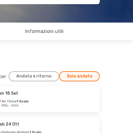
Informazioni utili
 per
Andata e ritorno
Sola andata
en 18 Set
Air China
1 Scalo
MNL
- SHA
ab 24 Ott
Vietnam Airlines
1 Scalo