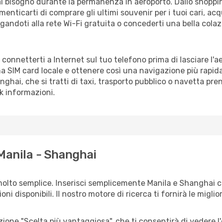
vrai bisogno durante la permanenza in aeroporto. Dallo shoppin
enticarti di comprare gli ultimi souvenir per i tuoi cari, acq
gandoti alla rete Wi-Fi gratuita o concederti una bella colaz
 connetterti a Internet sul tuo telefono prima di lasciare l'
a SIM card locale e ottenere così una navigazione più rapida
anghai, che si tratti di taxi, trasporto pubblico o navetta pre
sk informazioni.
Manila - Shanghai
molto semplice. Inserisci semplicemente Manila e Shanghai c
ni disponibili. Il nostro motore di ricerca ti fornirà le migliori
zione "Scelta più vantaggiosa", che ti consentirà di vedere l'