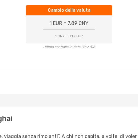
Cambio della valuta
1 EUR = 7.89 CNY
1 CNY = 0.13 EUR
Ultimo controllo in data Gio 6/08
ghai
, viaggia senza rimpianti”. A chi non capita, a volte, di voler