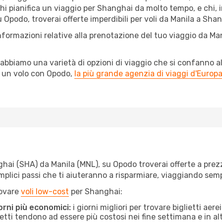
hi pianifica un viaggio per Shanghai da molto tempo, e chi, i
 Opodo, troverai offerte imperdibili per voli da Manila a Shang
nformazioni relative alla prenotazione del tuo viaggio da Ma
abbiamo una varietà di opzioni di viaggio che si confanno al
l un volo con Opodo,
la più grande agenzia di viaggi d'Europ
ai (SHA) da Manila (MNL), su Opodo troverai offerte a prezzi i
semplici passi che ti aiuteranno a risparmiare, viaggiando s
rovare
voli low-cost
per Shanghai:
orni più economici:
i giorni migliori per trovare biglietti ae
lietti tendono ad essere più costosi nei fine settimana e in a