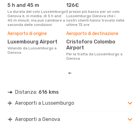
5 h and 45 m
126€
ap
La durata del volo Lussemburgo
Il prezzo più basso per un volo
I dati dei nostri clienti ci dicono
Genova è, in media, di 5 h and
Lussemburgo Genova che i
che 
45 m minuti, ma può cambiare a
nostri clienti hanno trovato nelle
via
seconda delle condizioni.
ultime 72 ore
Geno
Il m
Aeroporto di origine
Aeroporto di destinazione
pre
Luxembourg Airport
Cristoforo Colombo
g
Airport
Volando da Lussemburgo a
Dai nostri dati reali si evince che
Genova
il p
Per la tratta da Lussemburgo a
via
Genova
Lus
Distanza:
616 kms
Aeroporti a Lussemburgo
Aeroporti a Genova