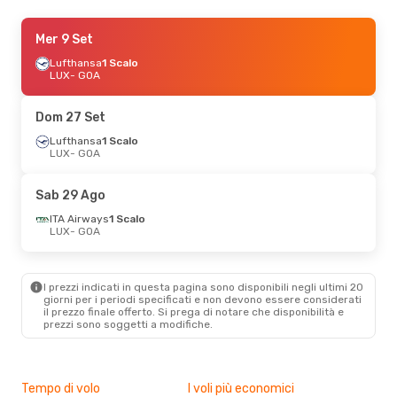
Gio 10 Set
Mer 9 Set
- Mer 16 Set
Lufthansa
Lufthansa
1 Scalo
1 Scalo
LUX
LUX
- GOA
- GOA
Lufthansa
2 Scali
GOA
- LUX
Dom 27 Set
Sab 24 Ott
Lufthansa
1 Scalo
- Mar 27 Ott
LUX
- GOA
ITA Airways
1 Scalo
LUX
- GOA
ITA Airways
2 Scali
Sab 29 Ago
GOA
- LUX
ITA Airways
1 Scalo
LUX
- GOA
Mer 23 Set
- Sab 26 Set
Lufthansa
1 Scalo
LUX
- GOA
I prezzi indicati in questa pagina sono disponibili negli ultimi 20
ITA Airways
1 Scalo
giorni per i periodi specificati e non devono essere considerati
GOA
- LUX
il ​​prezzo finale offerto. Si prega di notare che disponibilità e
prezzi sono soggetti a modifiche.
Tempo di volo
I voli più economici
Alt