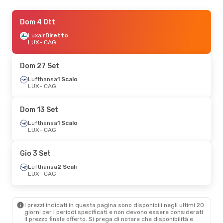
Sab 29 Ago
Dom 4 Ott
- Sab 5 Set
Luxair
Diretto
Swiss International Air Lines
1 Scalo
LUX
- CAG
LUX
- CAG
Lufthansa
1 Scalo
CAG
- LUX
Dom 27 Set
Lufthansa
1 Scalo
Lun 7 Set
LUX
- CAG
- Lun 14 Set
Lufthansa
1 Scalo
LUX
- CAG
Dom 13 Set
Swiss International Air Lines
1 Scalo
Lufthansa
1 Scalo
CAG
- LUX
LUX
- CAG
Gio 15 Ott
- Gio 22 Ott
Gio 3 Set
Lufthansa
1 Scalo
Lufthansa
2 Scali
LUX
- CAG
LUX
- CAG
Swiss International Air Lines
1 Scalo
CAG
- LUX
I prezzi indicati in questa pagina sono disponibili negli ultimi 20
giorni per i periodi specificati e non devono essere considerati
Sab 26 Set
- Lun 28 Set
il ​​prezzo finale offerto. Si prega di notare che disponibilità e