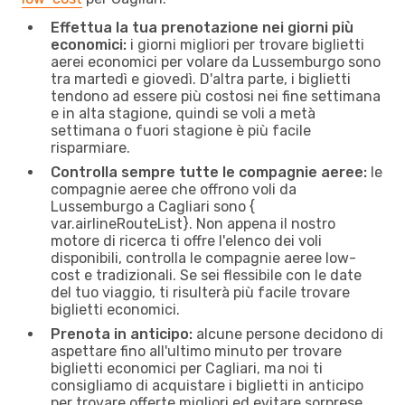
Effettua la tua prenotazione nei giorni più
economici:
i giorni migliori per trovare biglietti
aerei economici per volare da Lussemburgo sono
tra martedì e giovedì. D'altra parte, i biglietti
tendono ad essere più costosi nei fine settimana
e in alta stagione, quindi se voli a metà
settimana o fuori stagione è più facile
risparmiare.
Controlla sempre tutte le compagnie aeree:
le
compagnie aeree che offrono voli da
Lussemburgo a Cagliari sono {​
var.airlineRouteList}. Non appena il nostro
motore di ricerca ti offre l'elenco dei voli
disponibili, controlla le compagnie aeree low-
cost e tradizionali. Se sei flessibile con le date
del tuo viaggio, ti risulterà più facile trovare
biglietti economici.
Prenota in anticipo:
alcune persone decidono di
aspettare fino all'ultimo minuto per trovare
biglietti economici per Cagliari, ma noi ti
consigliamo di acquistare i biglietti in anticipo
per trovare offerte migliori ed evitare sorprese