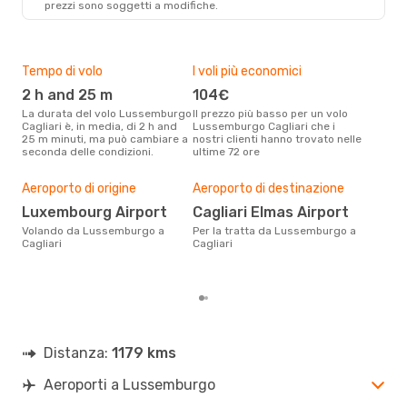
prezzi sono soggetti a modifiche.
Swiss International Air Lines
1 Scalo
LUX
- CAG
Swiss International Air Lines
1 Scalo
Tempo di volo
I voli più economici
Alt
CAG
- LUX
2 h and 25 m
104€
ap
La durata del volo Lussemburgo
Il prezzo più basso per un volo
I dati dei nostri clienti ci dicono
Cagliari è, in media, di 2 h and
Lussemburgo Cagliari che i
che 
25 m minuti, ma può cambiare a
nostri clienti hanno trovato nelle
via
seconda delle condizioni.
ultime 72 ore
Cagl
Pre
Aeroporto di origine
Aeroporto di destinazione
3
Luxembourg Airport
Cagliari Elmas Airport
Con eDream, prezzo per un volo
da L
Volando da Lussemburgo a
Per la tratta da Lussemburgo a
soli
Cagliari
Cagliari
dei 
Distanza:
1179 kms
Aeroporti a Lussemburgo