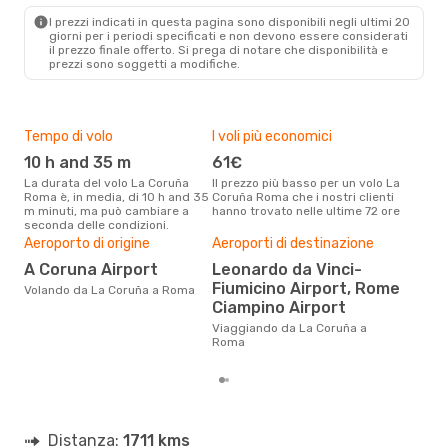
ROM
- LCG
I prezzi indicati in questa pagina sono disponibili negli ultimi 20
giorni per i periodi specificati e non devono essere considerati
il ​​prezzo finale offerto. Si prega di notare che disponibilità e
prezzi sono soggetti a modifiche.
Tempo di volo
I voli più economici
Alt
10 h and 35 m
61€
ap
La durata del volo La Coruña
Il prezzo più basso per un volo La
I dati dei nostri clienti ci dicono
Roma è, in media, di 10 h and 35
Coruña Roma che i nostri clienti
che 
m minuti, ma può cambiare a
hanno trovato nelle ultime 72 ore
via
seconda delle condizioni.
è ap
Il m
Aeroporto di origine
Aeroporti di destinazione
pre
A Coruna Airport
Leonardo da Vinci-
a
Fiumicino Airport, Rome
Volando da La Coruña a Roma
Dai nostri dati reali si evince che
Ciampino Airport
il p
Viaggiando da La Coruña a
via
Roma
La C
Distanza:
1711 kms