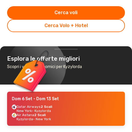
Cerca voli
Cerca Volo + Hotel
Esplora le offerte migliori
Scopri i voli più economici per Kyzylorda
Dom 6 Set
- Dom 13 Set
Qatar Airways
2 Scali
New York
- Kyzylorda
Air Astana
2 Scali
Kyzylorda
- New York