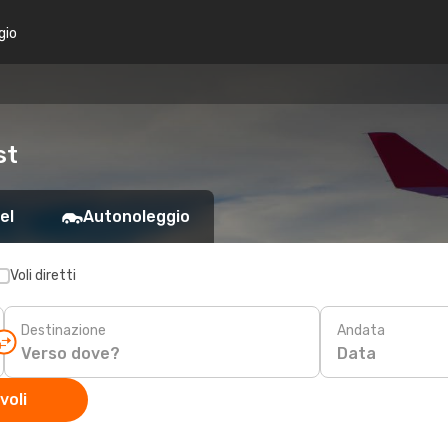
gio
st
el
Autonoleggio
Voli diretti
Destinazione
Andata
Data
voli