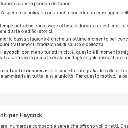
durante questo periodo dell’anno:
n'esperienza culinaria gourmet, concediti un massaggio nell’
 tempo potrebbe non essere ottimale durante questi mesi a H
e d'arte o edifici storici.
ale:
la bassa stagione è anche un ottimo momento per conceder
uni trattamenti tradizionali di salute e bellezza.
i Haycock:
con meno turisti in città, questo è il momento migl
iviti a una visita guidata di alcuni degli angoli nascosti dell
on la tua fotocamera:
se ti piace la fotografia, le folle di tu
e ammirarla in tutta la sua unicità. Per questo motivo, la b
etti per Haycock
verai numerose compagnie aeree che offrono voli diretti. Che