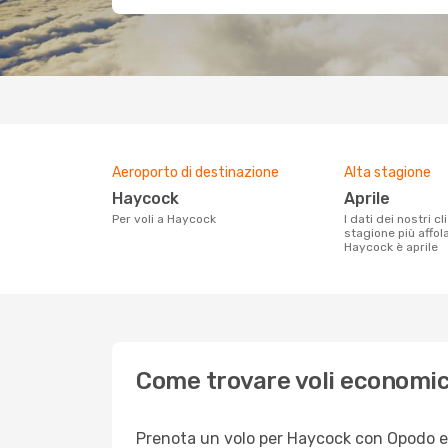
Aeroporto di destinazione
Alta stagione
Haycock
aprile
Per voli a Haycock
I dati dei nostri clienti ci dicono che la
stagione più affol
Haycock è aprile
Come trovare voli economi
Prenota un volo per Haycock con Opodo e go