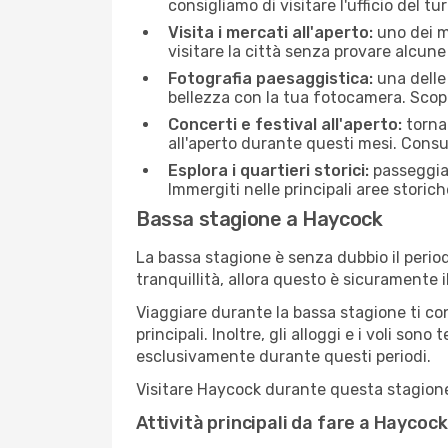
consigliamo di visitare l'ufficio del tu
Visita i mercati all'aperto:
uno dei mo
visitare la città senza provare alcune
Fotografia paesaggistica:
una delle 
bellezza con la tua fotocamera. Scopr
Concerti e festival all'aperto:
torna 
all'aperto durante questi mesi. Consu
Esplora i quartieri storici:
passeggiar
Immergiti nelle principali aree storich
Bassa stagione a Haycock
La bassa stagione è senza dubbio il period
tranquillità, allora questo è sicuramente 
Viaggiare durante la bassa stagione ti con
principali. Inoltre, gli alloggi e i voli s
esclusivamente durante questi periodi.
Visitare Haycock durante questa stagione t
Attività principali da fare a Haycoc