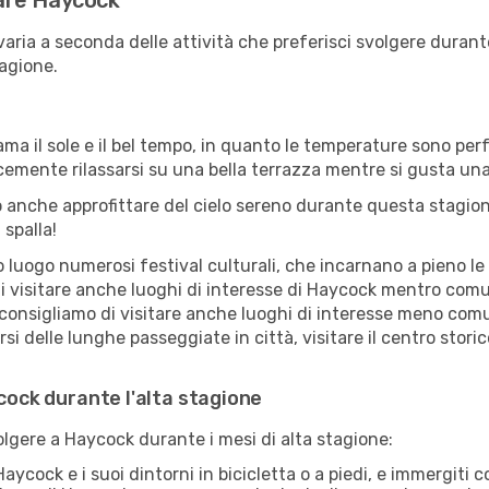
tare Haycock
varia a seconda delle attività che preferisci svolgere durant
agione.
ama il sole e il bel tempo, in quanto le temperature sono per
icemente rilassarsi su una bella terrazza mentre si gusta u
 anche approfittare del cielo sereno durante questa stagione
 spalla!
uogo numerosi festival culturali, che incarnano a pieno le tr
i visitare anche luoghi di interesse di Haycock mentro comu
 consigliamo di visitare anche luoghi di interesse meno comu
i delle lunghe passeggiate in città, visitare il centro stori
ycock durante l'alta stagione
volgere a Haycock durante i mesi di alta stagione:
aycock e i suoi dintorni in bicicletta o a piedi, e immergiti