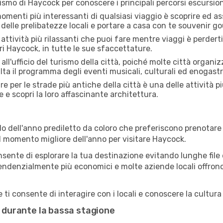
rismo di Haycock per conoscere i principali percorsi escursionis
menti più interessanti di qualsiasi viaggio è scoprire ed as
 delle prelibatezze locali e portare a casa con te souvenir g
attività più rilassanti che puoi fare mentre viaggi è perderti
i Haycock, in tutte le sue sfaccettature.
all'ufficio del turismo della città, poiché molte città organiz
lta il programma degli eventi musicali, culturali ed enogas
e per le strade più antiche della città è una delle attività p
e e scopri la loro affascinante architettura.
o dell'anno prediletto da coloro che preferiscono prenotare v
il momento migliore dell'anno per visitare Haycock.
sente di esplorare la tua destinazione evitando lunghe file e
ono tendenzialmente più economici e molte aziende locali offron
i consente di interagire con i locali e conoscere la cultura 
k durante la bassa stagione