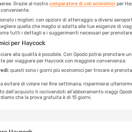
eree. Grazie al nostro
comparatore di voli economici
per Hay
 conveniente.
ionato i migliori, con opzioni di atterraggio a diversi aeropo
egliere quella che meglio si adatta alle tue esigenze di via
re tutti i dettagli e i suggerimenti necessari per prenotare i
omici per Haycock
are alla qualità è possibile. Con Opodo potrai prenotare un 
nte per viaggiare per Haycock con maggiore convenienza:
edì:
questi sono i giorni più economici per trovare e prenotar
 a evitare di volare nei fine settimana, risparmierai ulterior
 dell’acquisto ti iscrivendoti all’abbonamento viaggi Opodo
ordiamo che la prova gratuita è di 15 giorni.