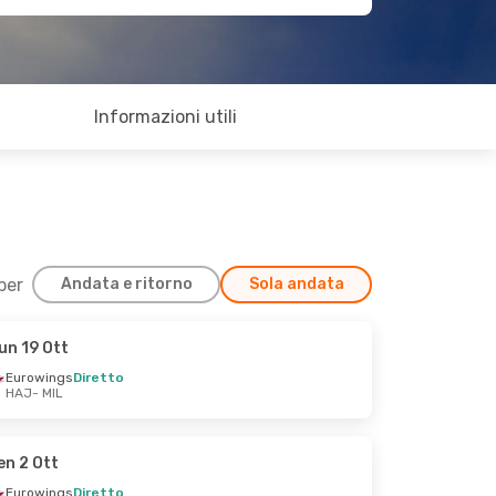
Informazioni utili
 per
Andata e ritorno
Sola andata
un 19 Ott
Eurowings
Diretto
HAJ
- MIL
en 2 Ott
Eurowings
Diretto