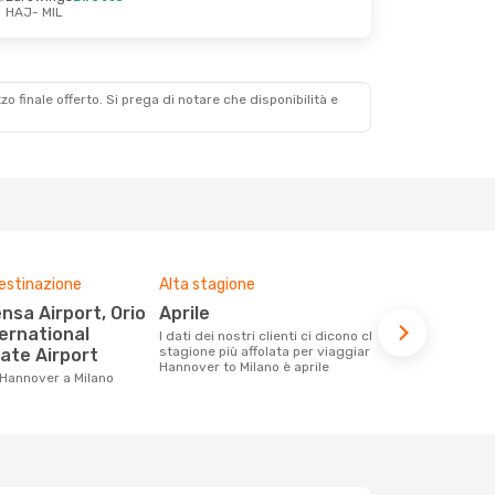
HAJ
- MIL
zzo finale offerto. Si prega di notare che disponibilità e
destinazione
Alta stagione
Compagnie 
voli su que
aprile
Eurowin
ternational
I dati dei nostri clienti ci dicono che la
stagione più affolata per viaggiare da
nate Airport
Le compagnie aeree con voli per la
Hannover to Milano è aprile
tratta Hanno
 Hannover a Milano