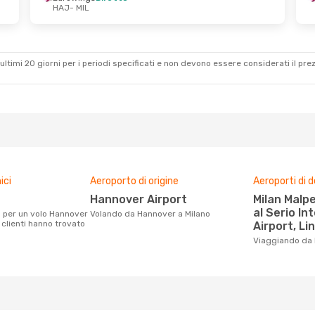
HAJ
- MIL
- Mer 23 Set
s
Diretto
ultimi 20 giorni per i periodi specificati e non devono essere considerati il ​​pre
Klm Royal Dutch Airlines
ici
Aeroporto di origine
Aeroporti di 
Hannover Airport
Milan Malpensa Airport, Orio
al Serio In
Volando da Hannover a Milano
i clienti hanno trovato
Airport, Li
Viaggiando da