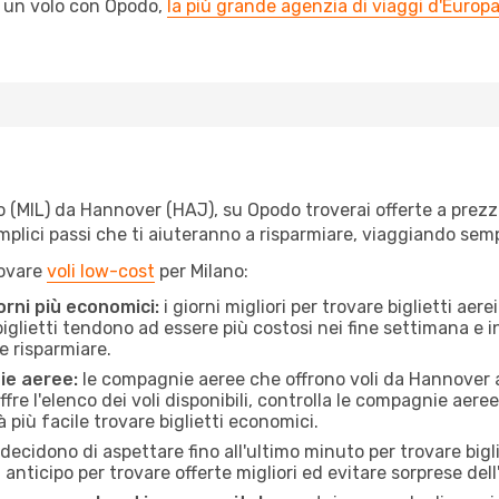
l un volo con Opodo,
la più grande agenzia di viaggi d'Europ
(MIL) da Hannover (HAJ), su Opodo troverai offerte a prezzi im
semplici passi che ti aiuteranno a risparmiare, viaggiando s
rovare
voli low-cost
per Milano:
orni più economici:
i giorni migliori per trovare biglietti a
 biglietti tendono ad essere più costosi nei fine settimana e i
e risparmiare.
ie aeree:
le compagnie aeree che offrono voli da Hannover a 
fre l'elenco dei voli disponibili, controlla le compagnie aeree 
à più facile trovare biglietti economici.
ecidono di aspettare fino all'ultimo minuto per trovare bigli
n anticipo per trovare offerte migliori ed evitare sorprese del