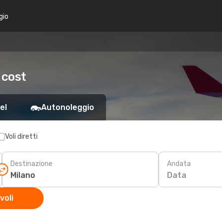
gio
 cost
el
Autonoleggio
Voli diretti
Destinazione
Andata
Data
voli