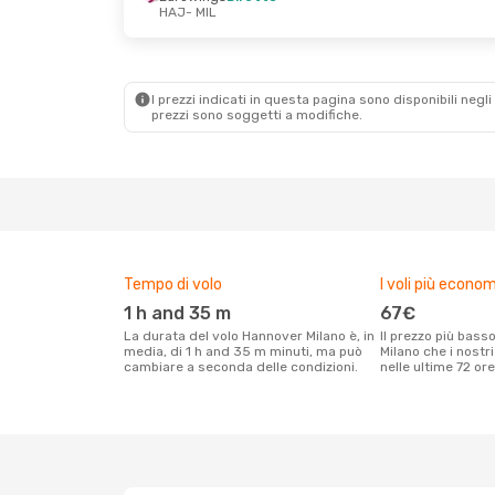
HAJ
- MIL
Ven 16 Ott
- Mar 20 Ott
Lun 21 Set
Eurowings
Diretto
Eurowing
HAJ
- MIL
HAJ
- MIL
I prezzi indicati in questa pagina sono disponibili negli 
Klm Royal Dutch Airlines
prezzi sono soggetti a modifiche.
1 Scalo
1 Scalo
MIL
- HAJ
MIL
- HAJ
Tempo di volo
I voli più econom
1 h and 35 m
67€
La durata del volo Hannover Milano è, in
Il prezzo più basso per un volo Hannover
media, di 1 h and 35 m minuti, ma può
Milano che i nostr
cambiare a seconda delle condizioni.
nelle ultime 72 ore