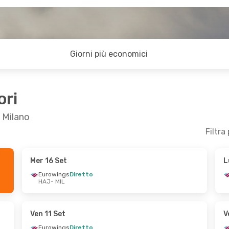
Giorni più economici
ori
a Milano
Filtra
Mer 16 Set
L
- Dom 30 Ago
Sab 26 Set
- Mar 29 Set
Eurowings
Diretto
HAJ
- MIL
1 Scalo
Lufthansa
1 Scalo
HAJ
- MIL
1 Scalo
Lufthansa
1 Scalo
MIL
- HAJ
Ven 11 Set
V
Eurowings
Diretto