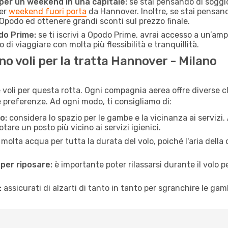
 per un weekend in una capitale:
se stai pensando di soggior
per
weekend fuori porta
da Hannover. Inoltre, se stai pensand
Opodo ed ottenere grandi sconti sul prezzo finale.
do Prime:
se ti iscrivi a Opodo Prime, avrai accesso a un’ampi
 di viaggiare con molta più flessibilità e tranquillità.
 voli per la tratta Hannover - Milano
voli per questa rotta. Ogni compagnia aerea offre diverse cla
preferenze. Ad ogni modo, ti consigliamo di:
o:
considera lo spazio per le gambe e la vicinanza ai servizi
re un posto più vicino ai servizi igienici.
 molta acqua per tutta la durata del volo, poiché l'aria dell
 per riposare:
è importante poter rilassarsi durante il volo 
:
assicurati di alzarti di tanto in tanto per sgranchire le ga