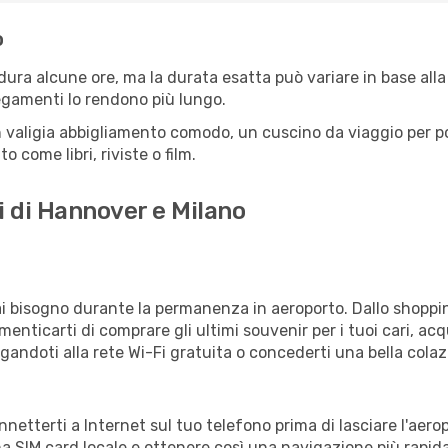
o
ura alcune ore, ma la durata esatta può variare in base alla r
llegamenti lo rendono più lungo.
 valigia abbigliamento comodo, un cuscino da viaggio per poter
 come libri, riviste o film.
i di Hannover e Milano
vrai bisogno durante la permanenza in aeroporto. Dallo shoppin
enticarti di comprare gli ultimi souvenir per i tuoi cari, acq
gandoti alla rete Wi-Fi gratuita o concederti una bella colaz
onnetterti a Internet sul tuo telefono prima di lasciare l'aer
a SIM card locale e ottenere così una navigazione più rapida