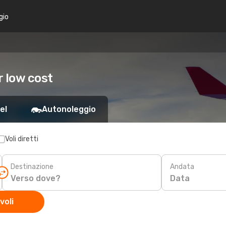
gio
r low cost
el
Autonoleggio
Voli diretti
Destinazione
Andata
Data
voli