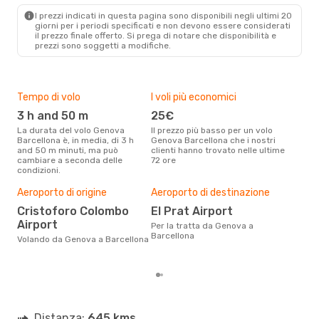
BCN
- GOA
I prezzi indicati in questa pagina sono disponibili negli ultimi 20
giorni per i periodi specificati e non devono essere considerati
il ​​prezzo finale offerto. Si prega di notare che disponibilità e
prezzi sono soggetti a modifiche.
Tempo di volo
I voli più economici
Alt
3 h and 50 m
25€
ap
La durata del volo Genova
Il prezzo più basso per un volo
I dati dei nostri clienti ci dicono
Barcellona è, in media, di 3 h
Genova Barcellona che i nostri
che 
and 50 m minuti, ma può
clienti hanno trovato nelle ultime
via
cambiare a seconda delle
72 ore
Barc
condizioni.
Pre
Aeroporto di origine
Aeroporto di destinazione
13
Con eDream, prezzo per un volo
Cristoforo Colombo
El Prat Airport
da G
Airport
Per la tratta da Genova a
133 
Barcellona
prez
Volando da Genova a Barcellona
Distanza:
645 kms