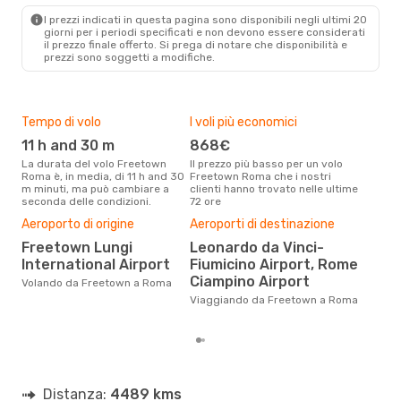
I prezzi indicati in questa pagina sono disponibili negli ultimi 20
giorni per i periodi specificati e non devono essere considerati
il ​​prezzo finale offerto. Si prega di notare che disponibilità e
prezzi sono soggetti a modifiche.
Tempo di volo
I voli più economici
Alt
11 h and 30 m
868€
ap
La durata del volo Freetown
Il prezzo più basso per un volo
I dati dei nostri clienti ci dicono
Roma è, in media, di 11 h and 30
Freetown Roma che i nostri
che 
m minuti, ma può cambiare a
clienti hanno trovato nelle ultime
via
seconda delle condizioni.
72 ore
è ap
Il m
Aeroporto di origine
Aeroporti di destinazione
pre
Freetown Lungi
Leonardo da Vinci-
lu
International Airport
Fiumicino Airport, Rome
Dai nostri dati reali si evince che
Ciampino Airport
Volando da Freetown a Roma
il p
via
Viaggiando da Freetown a Roma
Fre
Distanza:
4489 kms