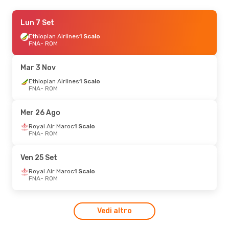
Mer 30 Set
Lun 7 Set
- Mer 30 Set
Royal Air Maroc
Ethiopian Airlines
1 Scalo
1 Scalo
FNA
FNA
- ROM
- ROM
ITA Airways
1 Scalo
ROM
- FNA
Mar 3 Nov
Ethiopian Airlines
1 Scalo
FNA
- ROM
Mer 26 Ago
Royal Air Maroc
1 Scalo
FNA
- ROM
Ven 25 Set
Royal Air Maroc
1 Scalo
FNA
- ROM
Vedi altro