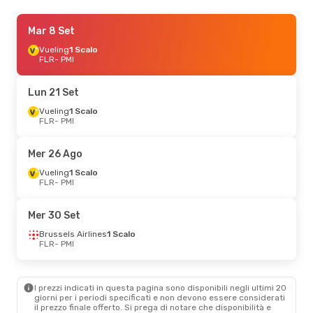
Lun 7 Set
Mar 8 Set
- Lun 14 Set
Vueling
Vueling
1 Scalo
1 Scalo
FLR
FLR
- PMI
- PMI
Vueling
1 Scalo
PMI
- FLR
Lun 21 Set
Gio 27 Ago
Vueling
1 Scalo
- Mer 2 Set
FLR
- PMI
Vueling
1 Scalo
FLR
- PMI
Vueling
1 Scalo
Mer 26 Ago
PMI
- FLR
Vueling
1 Scalo
FLR
- PMI
Lun 14 Set
- Lun 21 Set
Vueling
1 Scalo
Mer 30 Set
FLR
- PMI
Vueling
1 Scalo
Brussels Airlines
1 Scalo
PMI
- FLR
FLR
- PMI
Mer 30 Set
- Mar 6 Ott
I prezzi indicati in questa pagina sono disponibili negli ultimi 20
Brussels Airlines
1 Scalo
giorni per i periodi specificati e non devono essere considerati
FLR
- PMI
il ​​prezzo finale offerto. Si prega di notare che disponibilità e
Lufthansa
1 Scalo