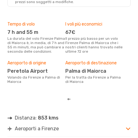
prezzi sono soggetti a modifiche.
PMI
- FLR
Tempo di volo
I voli più economici
Alt
7 h and 55 m
67€
ap
La durata del volo Firenze Palma
Il prezzo più basso per un volo
I dati dei nostri clienti ci dicono
di Maiorca è, in media, di 7 h and
Firenze Palma di Maiorca che i
che 
55 m minuti, ma può cambiare a
nostri clienti hanno trovato nelle
viag
seconda delle condizioni.
ultime 72 ore
Maio
Il m
pre
Aeroporto di origine
Aeroporto di destinazione
a
Peretola Airport
Palma di Maiorca
Dai nostri dati reali si evince che
Volando da Firenze a Palma di
Per la tratta da Firenze a Palma
il p
Maiorca
di Maiorca
viag
part
Distanza:
853 kms
Aeroporti a Firenze