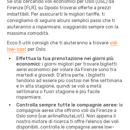
Se stai cercando voli economici per Oslo (OSL) da
Firenze (FLR), su Opodo troverai offerte a prezzi
imbattibili. Per assicurarti le migliori tariffe, ti
consigliamo di seguire alcuni semplici passi che ti
aiuteranno a risparmiare, viaggiando sempre con la
massima comodità.
Ecco 5 utili consigli che ti aiuteranno a trovare
voli
low-cost
per Oslo:
Effettua la tua prenotazione nei giorni più
economici:
i giorni migliori per trovare biglietti
aerei economici per volare da Firenze sono tra
martedì e giovedì. D'altra parte, i biglietti
tendono ad essere più costosi nei fine settimana
e in alta stagione, quindi se voli a metà
settimana o fuori stagione è più facile
risparmiare.
Controlla sempre tutte le compagnie aeree:
le
compagnie aeree che offrono voli da Firenze a
Oslo sono {​var.airlineRouteList}. Non appena il
nostro motore di ricerca ti offre l'elenco dei voli
disponibili, controlla le compagnie aeree low-