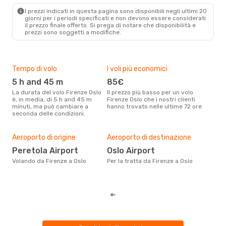
Swiss International Air Lines
I prezzi indicati in questa pagina sono disponibili negli ultimi 20
1 Scalo
giorni per i periodi specificati e non devono essere considerati
FLR
- OSL
il ​​prezzo finale offerto. Si prega di notare che disponibilità e
Austrian Airlines
1 Scalo
prezzi sono soggetti a modifiche.
OSL
- FLR
Tempo di volo
I voli più economici
Alt
5 h and 45 m
85€
a
La durata del volo Firenze Oslo
Il prezzo più basso per un volo
I dati dei nostri clienti ci dicono
è, in media, di 5 h and 45 m
Firenze Oslo che i nostri clienti
che 
minuti, ma può cambiare a
hanno trovato nelle ultime 72 ore
viag
seconda delle condizioni.
ago
Pre
2
Aeroporto di origine
Aeroporto di destinazione
Con eDream, prezzo per un volo
Peretola Airport
Oslo Airport
da F
Volando da Firenze a Oslo
Per la tratta da Firenze a Oslo
calc
degl