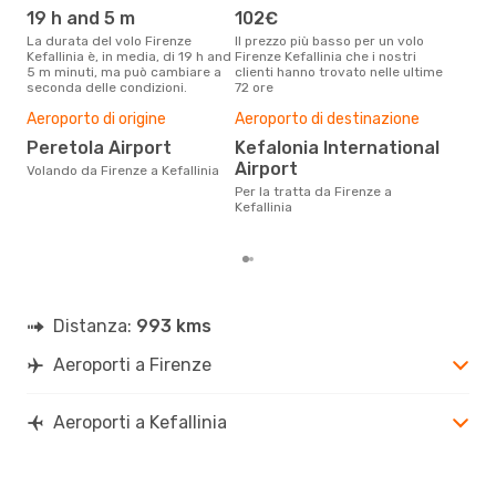
19 h and 5 m
102€
ap
La durata del volo Firenze
Il prezzo più basso per un volo
I dati dei nostri clienti ci dicono
Kefallinia è, in media, di 19 h and
Firenze Kefallinia che i nostri
che 
5 m minuti, ma può cambiare a
clienti hanno trovato nelle ultime
viag
seconda delle condizioni.
72 ore
è ap
Il m
Aeroporto di origine
Aeroporto di destinazione
pre
Peretola Airport
Kefalonia International
a
Airport
Volando da Firenze a Kefallinia
Dai nostri dati reali si evince che
il p
Per la tratta da Firenze a
viag
Kefallinia
da F
Distanza:
993 kms
Aeroporti a Firenze
Aeroporti a Kefallinia