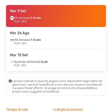
Ven 21 Ago
Mer 9 Set
- Mar 25 Ago
Lufthansa
ITA Airways
1 Scalo
1 Scalo
FLR
FLR
- EFL
- EFL
Lufthansa
1 Scalo
EFL
- FLR
Mer 26 Ago
Gio 3 Set
ITA Airways
- Dom 6 Set
1 Scalo
FLR
- EFL
ITA Airways
1 Scalo
FLR
- EFL
ITA Airways
1 Scalo
Mar 15 Set
EFL
- FLR
Austrian Airlines
2 Scali
FLR
- EFL
Mar 15 Set
- Mar 22 Set
Lufthansa
1 Scalo
FLR
- EFL
I prezzi indicati in questa pagina sono disponibili negli ultimi 20
Lufthansa
1 Scalo
giorni per i periodi specificati e non devono essere considerati
EFL
- FLR
il ​​prezzo finale offerto. Si prega di notare che disponibilità e
prezzi sono soggetti a modifiche.
Tempo di volo
I voli più economici
Alt