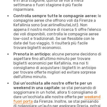
e in alta stagione, quindi se voli a metà
settimana o fuori stagione è più facile
risparmiare.
Controlla sempre tutte le compagnie aeree:
le
compagnie aeree che offrono voli da Firenze a
Kefallinia sono {​var.airlineRouteList}. Non
appena il nostro motore di ricerca ti offre l'elenco
dei voli disponibili, controlla le compagnie aeree
low-cost e tradizionali. Se sei flessibile con le
date del tuo viaggio, ti risulterà più facile
trovare biglietti economici.
Prenota in anticipo:
alcune persone decidono di
aspettare fino all'ultimo minuto per trovare
biglietti economici per Kefallinia, ma noi ti
consigliamo di acquistare i biglietti in anticipo
per trovare offerte migliori ed evitare sorprese
dell'ultimo minuto.
Dai un'occhiata alle nostre offerte per un
weekend in una capitale:
se stai pensando di
soggiornare in un hotel, allora ti consigliamo di
dare un'occhiata alle nostre offerte per
weekend
fuori porta
da Firenze. Inoltre, se stai pensando
di noleggiare un'auto per esplorare Grecia, potrai