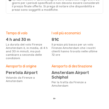
Diretto
giorni per i periodi specificati e non devono essere considerati
FLR
- AMS
il ​​prezzo finale offerto. Si prega di notare che disponibilità e
Transavia Airlines
Diretto
prezzi sono soggetti a modifiche.
AMS
- FLR
Tempo di volo
I voli più economici
Alt
4 h and 30 m
81€
ap
La durata del volo Firenze
Il prezzo più basso per un volo
I dati dei nostri clienti ci dicono
Amsterdam è, in media, di 4 h
Firenze Amsterdam che i nostri
che 
and 30 m minuti, ma può
clienti hanno trovato nelle ultime
viag
cambiare a seconda delle
72 ore
Ams
condizioni.
Pre
Aeroporto di origine
Aeroporto di destinazione
22
Peretola Airport
Amsterdam Airport
Con eDream, prezzo per un volo
Schiphol
Volando da Firenze a
da 
Amsterdam
Per la tratta da Firenze a
soli
Amsterdam
dei 