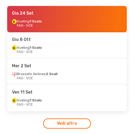
Gio 24 Set
Gio 24 Set
- Lun 28 Set
Vueling
Vueling
1 Scalo
1 Scalo
FAO
FAO
- VCE
- VCE
Vueling
1 Scalo
VCE
- FAO
Gio 8 Ott
Vueling
1 Scalo
FAO
- VCE
Mer 2 Set
Brussels Airlines
2 Scali
FAO
- VCE
Ven 11 Set
Vueling
1 Scalo
FAO
- VCE
Vedi altro