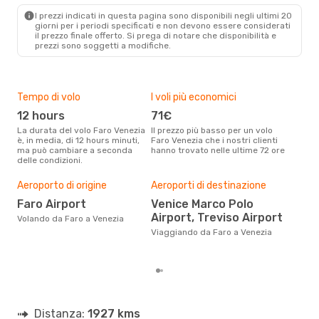
I prezzi indicati in questa pagina sono disponibili negli ultimi 20
giorni per i periodi specificati e non devono essere considerati
il ​​prezzo finale offerto. Si prega di notare che disponibilità e
prezzi sono soggetti a modifiche.
Tempo di volo
I voli più economici
Alt
12 hours
71€
ap
La durata del volo Faro Venezia
Il prezzo più basso per un volo
I dati dei nostri clienti ci dicono
è, in media, di 12 hours minuti,
Faro Venezia che i nostri clienti
che 
ma può cambiare a seconda
hanno trovato nelle ultime 72 ore
viag
delle condizioni.
apri
Il m
pre
Aeroporto di origine
Aeroporti di destinazione
a
Faro Airport
Venice Marco Polo
Airport, Treviso Airport
Dai nostri dati reali si evince che
Volando da Faro a Venezia
il p
Viaggiando da Faro a Venezia
viag
Faro
Distanza:
1927 kms