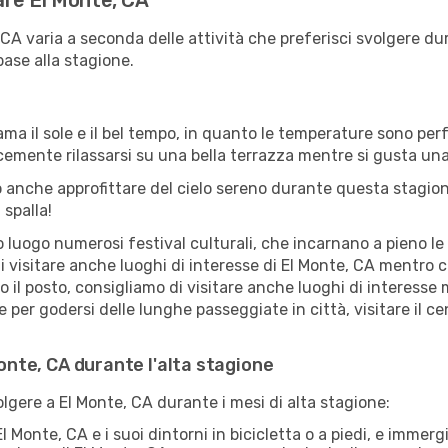
tare El Monte, CA
, CA varia a seconda delle attività che preferisci svolgere 
base alla stagione.
ama il sole e il bel tempo, in quanto le temperature sono per
icemente rilassarsi su una bella terrazza mentre si gusta u
 anche approfittare del cielo sereno durante questa stagione
 spalla!
uogo numerosi festival culturali, che incarnano a pieno le tr
i visitare anche luoghi di interesse di El Monte, CA mentro
ro il posto, consigliamo di visitare anche luoghi di interes
 per godersi delle lunghe passeggiate in città, visitare il c
Monte, CA durante l'alta stagione
olgere a El Monte, CA durante i mesi di alta stagione:
l Monte, CA e i suoi dintorni in bicicletta o a piedi, e imme