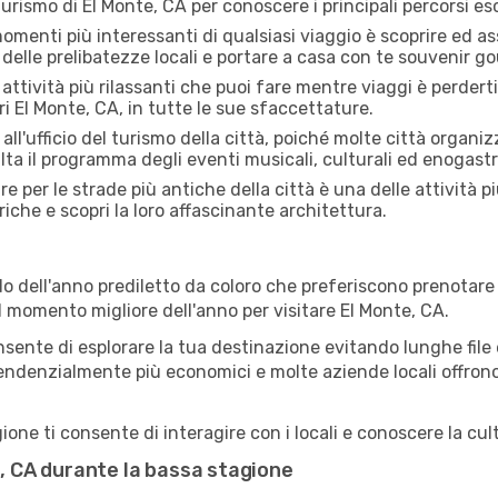
 turismo di El Monte, CA per conoscere i principali percorsi escu
menti più interessanti di qualsiasi viaggio è scoprire ed as
 delle prelibatezze locali e portare a casa con te souvenir g
attività più rilassanti che puoi fare mentre viaggi è perderti
i El Monte, CA, in tutte le sue sfaccettature.
all'ufficio del turismo della città, poiché molte città organiz
lta il programma degli eventi musicali, culturali ed enogas
e per le strade più antiche della città è una delle attività p
riche e scopri la loro affascinante architettura.
o dell'anno prediletto da coloro che preferiscono prenotare v
il momento migliore dell'anno per visitare El Monte, CA.
sente di esplorare la tua destinazione evitando lunghe file e
ono tendenzialmente più economici e molte aziende locali offron
one ti consente di interagire con i locali e conoscere la cult
te, CA durante la bassa stagione