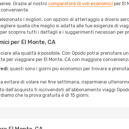
eree. Grazie al nostro
comparatore di voli economici
per El 
 conveniente.
selezionato i migliori, con opzioni di atterraggio a diversi ae
egliere quella che meglio si adatta alle tue esigenze di viag
r scoprire tutti i dettagli e i suggerimenti necessari per pre
mici per El Monte, CA
are alla qualità è possibile. Con Opodo potrai prenotare un 
nte per viaggiare per El Monte, CA con maggiore convenienz
edì:
questi sono i giorni più economici per trovare e prenotar
 a evitare di volare nei fine settimana, risparmierai ulterior
 dell’acquisto ti iscrivendoti all’abbonamento viaggi Opodo
ordiamo che la prova gratuita è di 15 giorni.