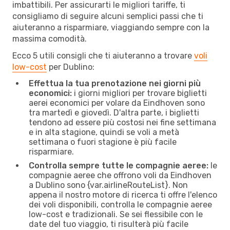
imbattibili. Per assicurarti le migliori tariffe, ti
consigliamo di seguire alcuni semplici passi che ti
aiuteranno a risparmiare, viaggiando sempre con la
massima comodità.
Ecco 5 utili consigli che ti aiuteranno a trovare
voli
low-cost
per Dublino:
Effettua la tua prenotazione nei giorni più
economici:
i giorni migliori per trovare biglietti
aerei economici per volare da Eindhoven sono
tra martedì e giovedì. D'altra parte, i biglietti
tendono ad essere più costosi nei fine settimana
e in alta stagione, quindi se voli a metà
settimana o fuori stagione è più facile
risparmiare.
Controlla sempre tutte le compagnie aeree:
le
compagnie aeree che offrono voli da Eindhoven
a Dublino sono {​var.airlineRouteList}. Non
appena il nostro motore di ricerca ti offre l'elenco
dei voli disponibili, controlla le compagnie aeree
low-cost e tradizionali. Se sei flessibile con le
date del tuo viaggio, ti risulterà più facile