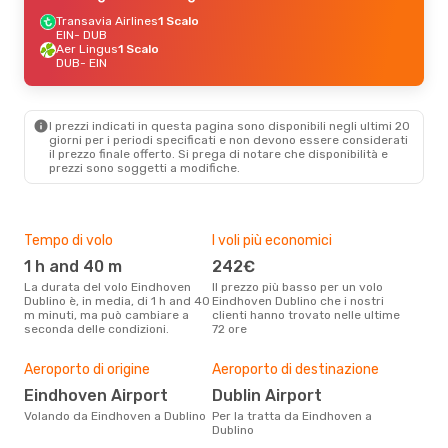
Transavia Airlines
1 Scalo
EIN
- DUB
Aer Lingus
1 Scalo
DUB
- EIN
I prezzi indicati in questa pagina sono disponibili negli ultimi 20
giorni per i periodi specificati e non devono essere considerati
il ​​prezzo finale offerto. Si prega di notare che disponibilità e
prezzi sono soggetti a modifiche.
Tempo di volo
I voli più economici
Alt
1 h and 40 m
242€
ap
La durata del volo Eindhoven
Il prezzo più basso per un volo
I dati dei nostri clienti ci dicono
Dublino è, in media, di 1 h and 40
Eindhoven Dublino che i nostri
che 
m minuti, ma può cambiare a
clienti hanno trovato nelle ultime
via
seconda delle condizioni.
72 ore
Dubl
Pre
Aeroporto di origine
Aeroporto di destinazione
2
Eindhoven Airport
Dublin Airport
Con eDream, prezzo per un volo
da E
Volando da Eindhoven a Dublino
Per la tratta da Eindhoven a
273 
Dublino
prez