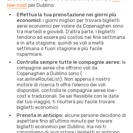
low-cost
per Dublino:
Effettua la tua prenotazione nei giorni più
economici:
i giorni migliori per trovare biglietti
aerei economici per volare da Copenaghen sono
tra martedì e giovedì. D'altra parte, i biglietti
tendono ad essere più costosi nei fine settimana
e in alta stagione, quindi se voli a metà
settimana o fuori stagione è più facile
risparmiare.
Controlla sempre tutte le compagnie aeree:
le
compagnie aeree che offrono voli da
Copenaghen a Dublino sono {​
var.airlineRouteList}. Non appena il nostro
motore di ricerca ti offre l'elenco dei voli
disponibili, controlla le compagnie aeree low-
cost e tradizionali. Se sei flessibile con le date
del tuo viaggio, ti risulterà più facile trovare
biglietti economici.
Prenota in anticipo:
alcune persone decidono di
aspettare fino all'ultimo minuto per trovare
biglietti economici per Dublino, ma noi ti
consigliamo di acquistare i biglietti in anticipo