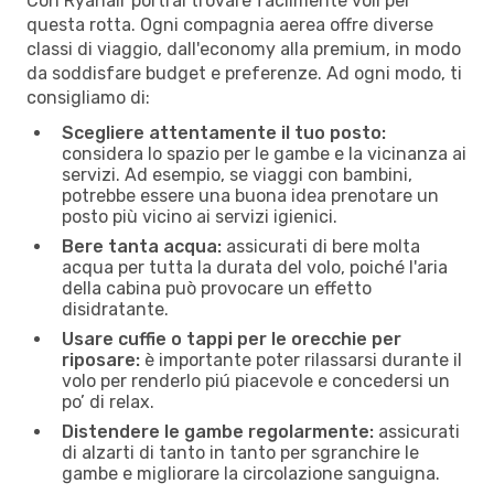
Con Ryanair portrai trovare facilmente voli per
questa rotta. Ogni compagnia aerea offre diverse
classi di viaggio, dall'economy alla premium, in modo
da soddisfare budget e preferenze. Ad ogni modo, ti
consigliamo di:
Scegliere attentamente il tuo posto:
considera lo spazio per le gambe e la vicinanza ai
servizi. Ad esempio, se viaggi con bambini,
potrebbe essere una buona idea prenotare un
posto più vicino ai servizi igienici.
Bere tanta acqua:
assicurati di bere molta
acqua per tutta la durata del volo, poiché l'aria
della cabina può provocare un effetto
disidratante.
Usare cuffie o tappi per le orecchie per
riposare:
è importante poter rilassarsi durante il
volo per renderlo piú piacevole e concedersi un
po’ di relax.
Distendere le gambe regolarmente:
assicurati
di alzarti di tanto in tanto per sgranchire le
gambe e migliorare la circolazione sanguigna.