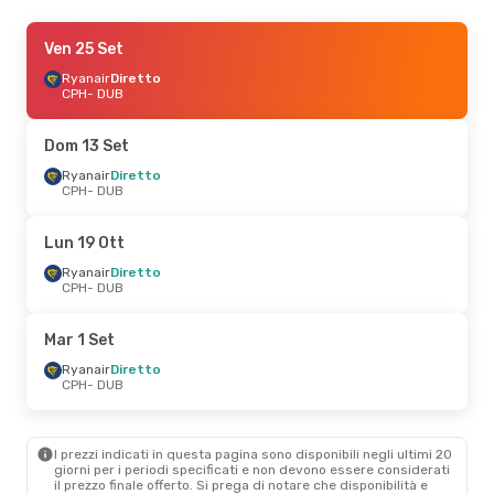
Ven 4 Set
Ven 25 Set
- Dom 6 Set
Ryanair
Ryanair
Diretto
Diretto
CPH
CPH
- DUB
- DUB
Ryanair
Diretto
DUB
- CPH
Dom 13 Set
Dom 20 Set
Ryanair
Diretto
- Mar 22 Set
CPH
- DUB
Ryanair
Diretto
CPH
- DUB
Ryanair
Diretto
Lun 19 Ott
DUB
- CPH
Ryanair
Diretto
CPH
- DUB
Sab 10 Ott
- Dom 11 Ott
Ryanair
Diretto
Mar 1 Set
CPH
- DUB
Ryanair
Diretto
Ryanair
Diretto
DUB
- CPH
CPH
- DUB
Ven 2 Ott
- Dom 4 Ott
I prezzi indicati in questa pagina sono disponibili negli ultimi 20
Ryanair
Diretto
giorni per i periodi specificati e non devono essere considerati
CPH
- DUB
il ​​prezzo finale offerto. Si prega di notare che disponibilità e
Ryanair
Diretto