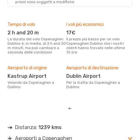
prezzi sono soggetti a modifiche.
DUB
- CPH
Tempo di volo
I voli più economici
Alt
2 h and 20 m
17€
ap
La durata del volo Copenaghen
Il prezzo più basso per un volo
I dati dei nostri clienti ci dicono
Dublino è, in media, di 2 h and 20
Copenaghen Dublino che i nostri
che 
m minuti, ma può cambiare a
clienti hanno trovato nelle ultime
via
seconda delle condizioni.
72 ore
Dubl
Pre
Aeroporto di origine
Aeroporto di destinazione
12
Kastrup Airport
Dublin Airport
Con eDream, prezzo per un volo
Volando da Copenaghen a
Per la tratta da Copenaghen a
da 
Dublino
Dublino
soli
dei 
Distanza:
1239 kms
Aeroporti a Copenaghen