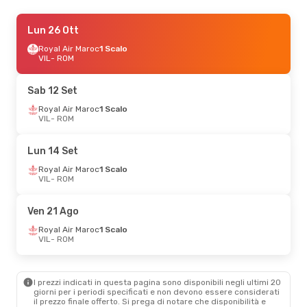
Dom 6 Set
Lun 26 Ott
- Lun 14 Set
Royal Air Maroc
Royal Air Maroc
1 Scalo
1 Scalo
VIL
VIL
- ROM
- ROM
Royal Air Maroc
1 Scalo
ROM
- VIL
Sab 12 Set
Royal Air Maroc
1 Scalo
VIL
- ROM
Lun 14 Set
Royal Air Maroc
1 Scalo
VIL
- ROM
Ven 21 Ago
Royal Air Maroc
1 Scalo
VIL
- ROM
I prezzi indicati in questa pagina sono disponibili negli ultimi 20
giorni per i periodi specificati e non devono essere considerati
il ​​prezzo finale offerto. Si prega di notare che disponibilità e