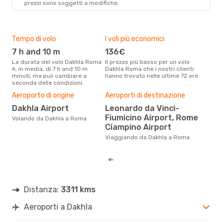
prezzi sono soggetti a modifiche.
Tempo di volo
I voli più economici
Alt
7 h and 10 m
136€
ap
La durata del volo Dakhla Roma
Il prezzo più basso per un volo
I dati dei nostri clienti ci dicono
è, in media, di 7 h and 10 m
Dakhla Roma che i nostri clienti
che 
minuti, ma può cambiare a
hanno trovato nelle ultime 72 ore
via
seconda delle condizioni.
apri
Il m
Aeroporto di origine
Aeroporti di destinazione
pre
Dakhla Airport
Leonardo da Vinci-
ap
Fiumicino Airport, Rome
Volando da Dakhla a Roma
Dai nostri dati reali si evince che
Ciampino Airport
il p
via
Viaggiando da Dakhla a Roma
Dak
Distanza:
3311 kms
Aeroporti a Dakhla