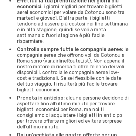
Effettua la tua prenotazione nei giorni più
economici:
i giorni migliori per trovare biglietti
aerei economici per volare da Cotonou sono tra
martedì e giovedì. D'altra parte, i biglietti
tendono ad essere più costosi nei fine settimana
e in alta stagione, quindi se voli a metà
settimana o fuori stagione è più facile
risparmiare.
Controlla sempre tutte le compagnie aeree:
le
compagnie aeree che offrono voli da Cotonou a
Roma sono {​var.airlineRouteList}. Non appena il
nostro motore di ricerca ti offre l'elenco dei voli
disponibili, controlla le compagnie aeree low-
cost e tradizionali. Se sei flessibile con le date
del tuo viaggio, ti risulterà più facile trovare
biglietti economici.
Prenota in anticipo:
alcune persone decidono di
aspettare fino all'ultimo minuto per trovare
biglietti economici per Roma, ma noi ti
consigliamo di acquistare i biglietti in anticipo
per trovare offerte migliori ed evitare sorprese
dell'ultimo minuto.
Dai un'occhiata alle nostre offerte per un