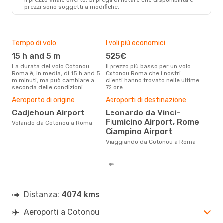
prezzi sono soggetti a modifiche.
Tempo di volo
I voli più economici
Alt
15 h and 5 m
525€
ap
La durata del volo Cotonou
Il prezzo più basso per un volo
I dati dei nostri clienti ci dicono
Roma è, in media, di 15 h and 5
Cotonou Roma che i nostri
che 
m minuti, ma può cambiare a
clienti hanno trovato nelle ultime
via
seconda delle condizioni.
72 ore
apri
Il m
Aeroporto di origine
Aeroporti di destinazione
pre
Cadjehoun Airport
Leonardo da Vinci-
s
Fiumicino Airport, Rome
Volando da Cotonou a Roma
Dai nostri dati reali si evince che
Ciampino Airport
il p
via
Viaggiando da Cotonou a Roma
Cot
Distanza:
4074 kms
Aeroporti a Cotonou