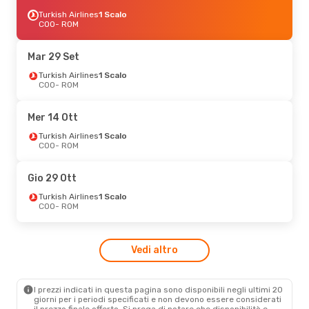
Turkish Airlines
1 Scalo
COO
- ROM
Mar 29 Set
Turkish Airlines
1 Scalo
COO
- ROM
Mer 14 Ott
Turkish Airlines
1 Scalo
COO
- ROM
Gio 29 Ott
Turkish Airlines
1 Scalo
COO
- ROM
Vedi altro
I prezzi indicati in questa pagina sono disponibili negli ultimi 20
giorni per i periodi specificati e non devono essere considerati
il ​​prezzo finale offerto. Si prega di notare che disponibilità e